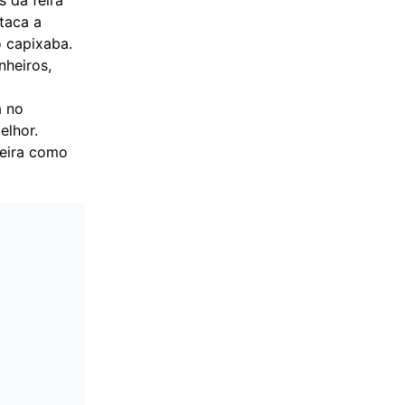
taca a
 capixaba.
nheiros,
a no
elhor.
feira como