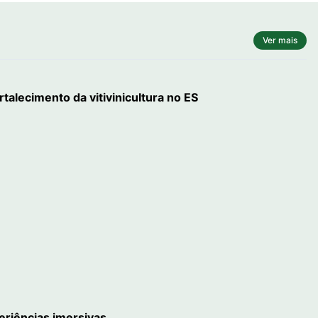
Ver mais
talecimento da vitivinicultura no ES
riências imersivas