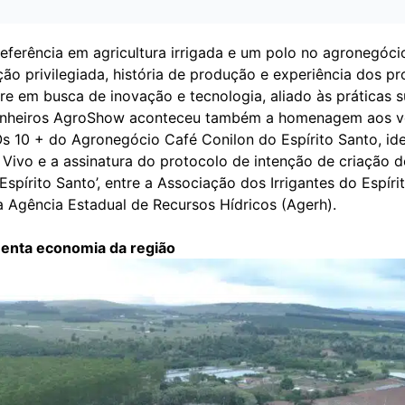
referência em agricultura irrigada e um polo no agronegóci
ção privilegiada, história de produção e experiência dos p
re em busca de inovação e tecnologia, aliado às práticas s
Pinheiros AgroShow aconteceu também a homenagem aos 
Os 10 + do Agronegócio Café Conilon do Espírito Santo, id
Vivo e a assinatura do protocolo de intenção de criação d
 Espírito Santo’, entre a Associação dos Irrigantes do Espíri
a Agência Estadual de Recursos Hídricos (Agerh).
enta economia da região