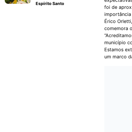
Espírito Santo
foi de apro
importância
Érico Orlett
comemora o 
“Acreditamo
município c
Estamos ext
um marco da