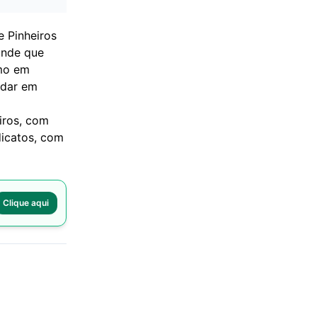
 Pinheiros
ande que
smo em
edar em
iros, com
dicatos, com
Clique aqui