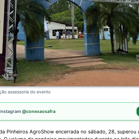
ação assessoria do evento
 Instagram
@conexaosafra
da Pinheiros AgroShow encerrada no sábado, 28, superou 
s. O volume de negócios movimentados durante os três dias