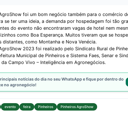
 AgroShow foi um bom negócio também para o comércio de
ara se ter uma ideia, a demanda por hospedagem foi tão gr
tantes do evento não encontraram vagas de hotel nem me
vizinhos como Boa Esperança. Muitos tiveram que se hosp
s distantes, como Montanha e Nova Venécia.
AgroShow 2023 foi realizado pelo Sindicato Rural de Pinhe
feitura Municipal de Pinheiros e Sistema Faes, Senar e Sin
 da Campo Vivo – Inteligência em Agronegócios.
rincipais notícias do dia no seu WhatsApp e fique por dentro do
ce no agronegócio!
evento
feira
Pinheiros
Pinheiros AgroShow