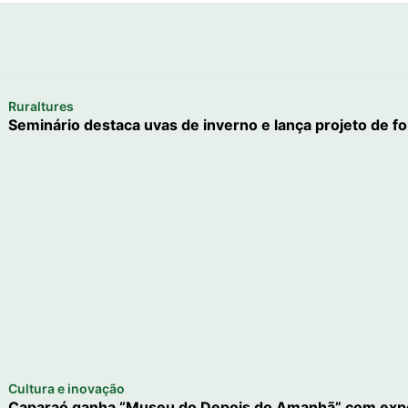
Ruraltures
Seminário destaca uvas de inverno e lança projeto de for
Cultura e inovação
Caparaó ganha “Museu do Depois do Amanhã” com expe