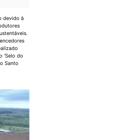
o devido à
rodutores
ustentáveis.
vencedores
ealizado
o ‘Selo do
to Santo