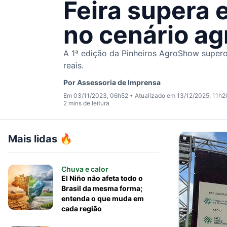
Feira supera 
no cenário ag
A 1ª edição da Pinheiros AgroShow super
reais.
Por
Assessoria de Imprensa
Em 03/11/2023, 06h52
•
Atualizado em 13/12/2025, 11h2
2 mins de leitura
Mais lidas 🔥
Chuva e calor
El Niño não afeta todo o
Brasil da mesma forma;
entenda o que muda em
cada região