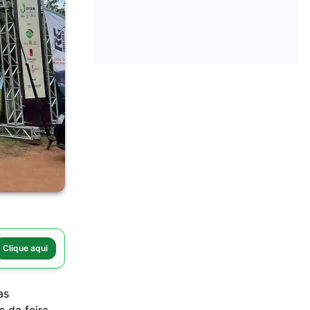
Clique aqui
as
 da feira