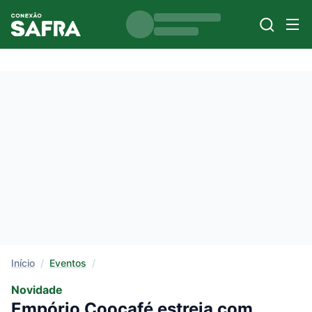
Início
/
Eventos
/
Novidade
Empório Coocafé estreia com