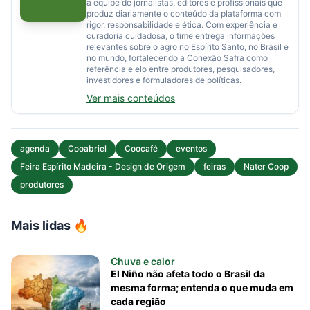
a equipe de jornalistas, editores e profissionais que
produz diariamente o conteúdo da plataforma com
rigor, responsabilidade e ética. Com experiência e
curadoria cuidadosa, o time entrega informações
relevantes sobre o agro no Espírito Santo, no Brasil e
no mundo, fortalecendo a Conexão Safra como
referência e elo entre produtores, pesquisadores,
investidores e formuladores de políticas.
Ver mais conteúdos
agenda
Cooabriel
Coocafé
eventos
Feira Espírito Madeira - Design de Origem
feiras
Nater Coop
produtores
Mais lidas 🔥
Chuva e calor
El Niño não afeta todo o Brasil da
mesma forma; entenda o que muda em
cada região