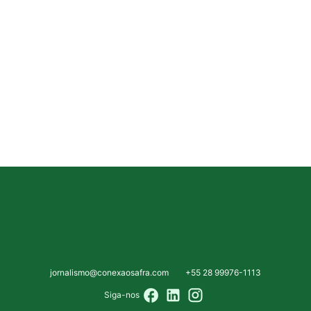
jornalismo@conexaosafra.com
+55 28 99976-1113
Siga-nos