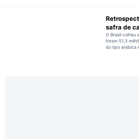
Retrospect
safra de ca
O Brasil colheu 
foram 51,3 milh
do tipo arábica
sacas colhidas 
18,8%. O resulta
registrado […]