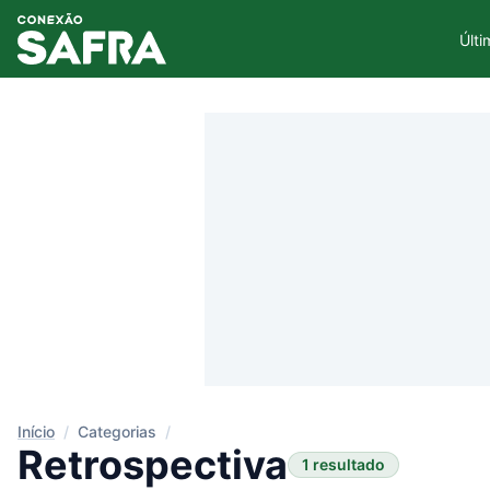
Últi
Início
/
Categorias
/
Retrospectiva
1 resultado