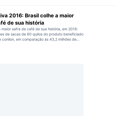
iva 2016: Brasil colhe a maior
fé de sua história
a maior safra de café de sua história, em 2016:
ões de sacas de 60 quilos do produto beneficiado
 e conilon, em comparação às 43,2 milhões de
no ano anterior, totalizando um aumento de
do supera, inclusive, o recorde anterior que foi