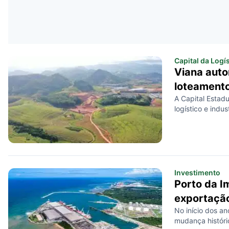
Capital da Logís
Viana auto
loteamento
A Capital Estadu
logístico e indus
Investimento
Porto da I
exportaçã
No início dos a
mudança históric