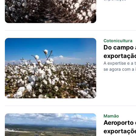
Cotonicultura
Do campo a
exportação
A expertise e a 
se agora com a i
Mamão
Aeroporto 
exportaçõe