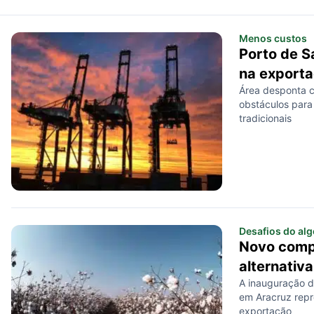
Menos custos
Porto de S
na exporta
Área desponta c
obstáculos para 
tradicionais
Desafios do al
Novo comp
alternativ
A inauguração d
em Aracruz repre
exportação