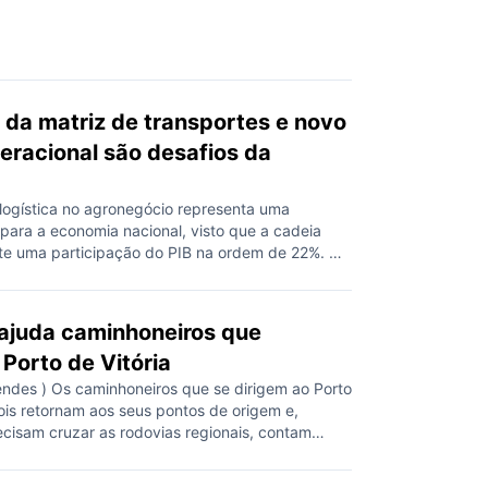
 da matriz de transportes e novo
eracional são desafios da
 logística no agronegócio representa uma
 para a economia nacional, visto que a cadeia
te uma participação do PIB na ordem de 22%. No
ainda enfrenta o desafio de garantir uma
capaz de assegurar o escoamento de produtos do
a implantação e a melhoria […]
 ajuda caminhoneiros que
Porto de Vitória
Mendes ) Os caminhoneiros que se dirigem ao Porto
ois retornam aos seus pontos de origem e,
ecisam cruzar as rodovias regionais, contam
o de um aplicativo que possibilita identificar
izados (e abertos) serviços essenciais nas