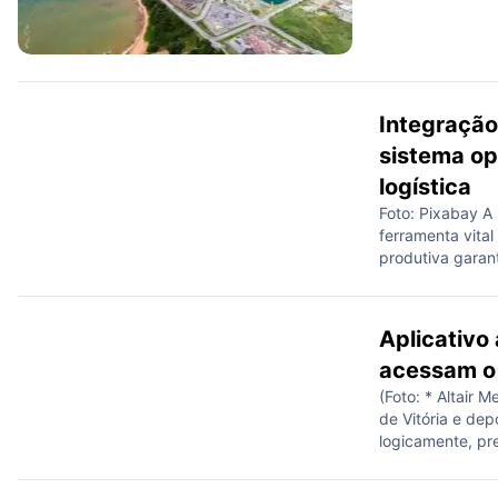
Integração
sistema op
logística
Foto: Pixabay A
ferramenta vital
produtiva garan
entanto, o País 
infraestrutura 
agro, mediante 
Aplicativo
acessam o 
(Foto: * Altair 
de Vitória e dep
logicamente, pr
agora com o apoi
onde estão local