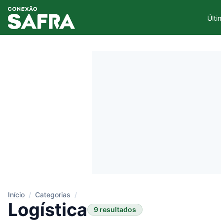
Últi
Início
/
Categorias
/
Logística
9 resultados