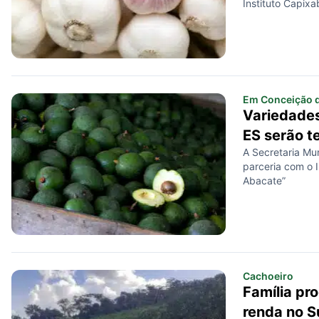
Instituto Capix
Rural (Incaper) 
(Embrapa). Será 
Desenvolvimento
Em Conceição d
Variedades
ES serão 
A Secretaria Mu
parceria com o 
Abacate”
Cachoeiro
Família pro
renda no S