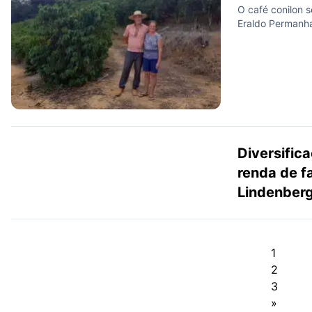
O café conilon s
Eraldo Permanhan
Diversific
renda de f
Lindenber
1
2
3
»