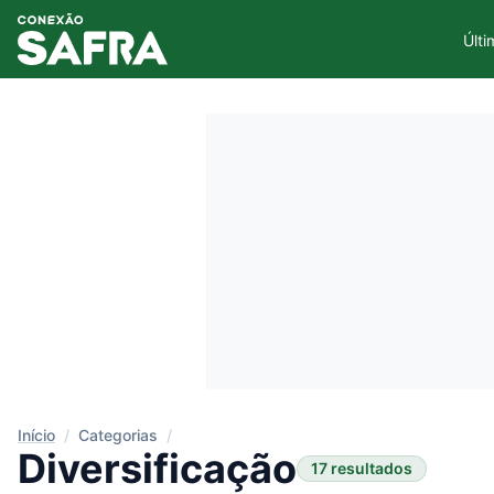
Últi
Início
/
Categorias
/
Diversificação
17 resultados