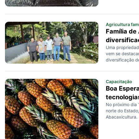
Agricultura fami
Família de
diversific
Uma propriedade 
vem se destaca
diversificação d
Capacitação
Boa Esper
tecnologia
No próximo dia
norte do Estado
Abacaxicultura.