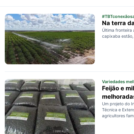
#TBTconexãosa
Na terra da
Última fronteira
capixaba estão,
Variedades me
Feijão e mi
melhorada
Um projeto do In
Técnica e Extens
agricultores fami