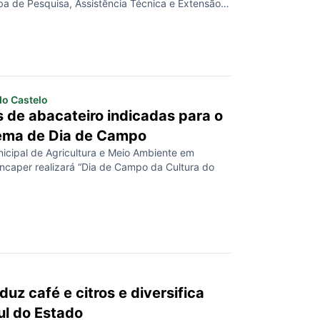
aba de Pesquisa, Assistência Técnica e Extensão
e a Empresa Brasileira de Pesquisa Agropecuária
nesta quarta-feira (27), no Centro de Pesquisa,
 e Inovação (CPDI/Serrano), na […]
o Castelo
 de abacateiro indicadas para o
tema de Dia de Campo
nicipal de Agricultura e Meio Ambiente em
Incaper realizará “Dia de Campo da Cultura do
duz café e citros e diversifica
ul do Estado