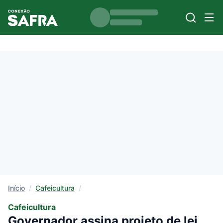
Início
/
Cafeicultura
/
Cafeicultura
Governador assina projeto de lei