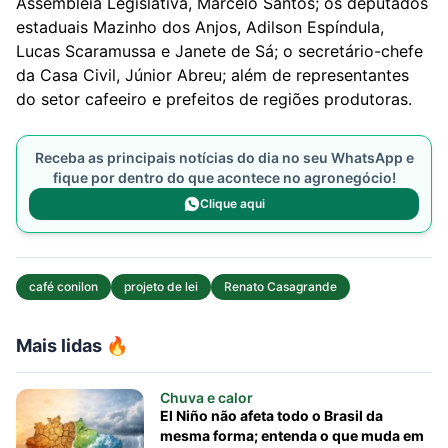
Assembleia Legislativa, Marcelo Santos; os deputados
estaduais Mazinho dos Anjos, Adilson Espíndula,
Lucas Scaramussa e Janete de Sá; o secretário-chefe
da Casa Civil, Júnior Abreu; além de representantes
do setor cafeeiro e prefeitos de regiões produtoras.
Receba as principais notícias do dia no seu WhatsApp e
fique por dentro do que acontece no agronegócio!
Clique aqui
café conilon
projeto de lei
Renato Casagrande
Mais lidas 🔥
Chuva e calor
El Niño não afeta todo o Brasil da
mesma forma; entenda o que muda em