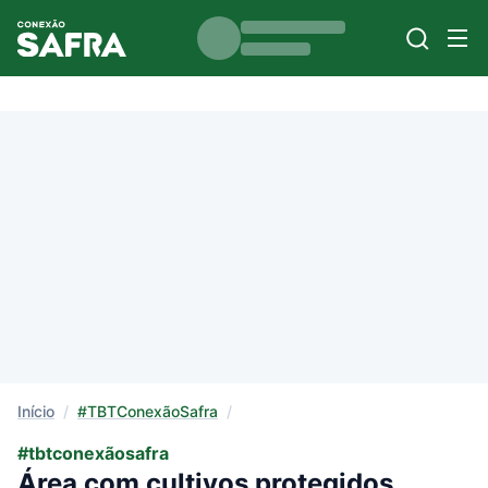
Início
/
#TBTConexãoSafra
/
#tbtconexãosafra
Área com cultivos protegidos