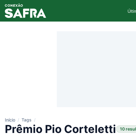
Últi
Início
/
Tags
/
Prêmio Pio Corteletti
10 resu