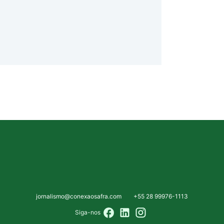
jornalismo@conexaosafra.com
+55 28 99976-1113
Siga-nos