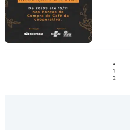
«
1
2