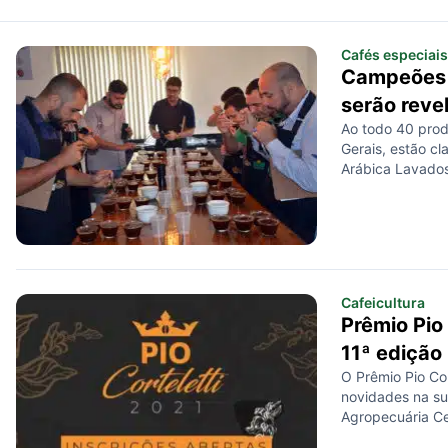
Cafés especiais
Campeões d
serão reve
Ao todo 40 prod
Gerais, estão cl
Arábica Lavados
no valor de R$ 3
Cafeicultura
Prêmio Pio
11ª edição
O Prêmio Pio Cor
novidades na su
Agropecuária Ce