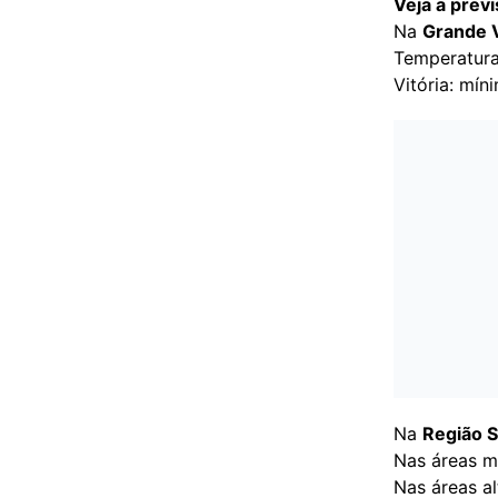
Veja a prev
Na
Grande V
Temperatur
Vitória: mí
Na
Região S
Nas áreas m
Nas áreas a