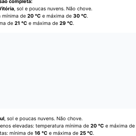
isão completa:
itória
, sol e poucas nuvens. Não chove.
a mínima de
20 °C
e máxima de
30
°C
.
nima de
21 °C
e máxima de
29
°C
.
ul
, sol e poucas nuvens. Não chove.
enos elevadas: temperatura mínima de
20
°C
e máxima d
ltas: mínima de
16 °C
e máxima de
25 °C
.