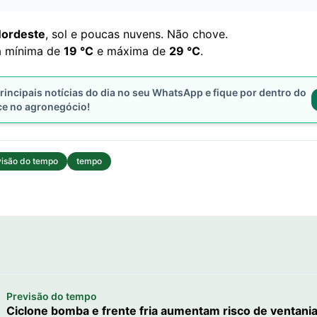
Nordeste
, sol e poucas nuvens. Não chove.
a mínima de
19
°
C
e máxima de
29
°C
.
rincipais notícias do dia no seu WhatsApp e fique por dentro do
ce no agronegócio!
visão do tempo
tempo
Previsão do tempo
Ciclone bomba e frente fria aumentam risco de ventani