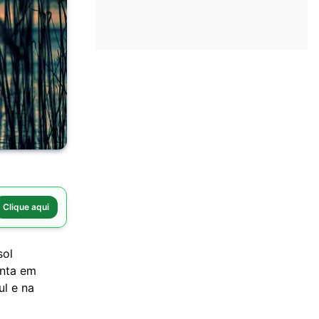
Clique aqui
sol
enta em
ul e na