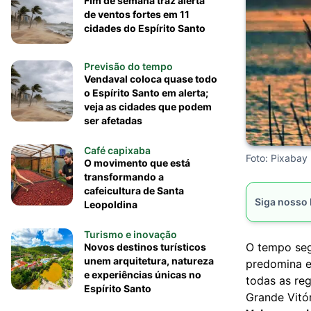
Fim de semana traz alerta
de ventos fortes em 11
cidades do Espírito Santo
Previsão do tempo
Vendaval coloca quase todo
o Espírito Santo em alerta;
veja as cidades que podem
ser afetadas
Café capixaba
Foto: Pixabay
O movimento que está
transformando a
cafeicultura de Santa
Siga nosso
Leopoldina
Turismo e inovação
O tempo segu
Novos destinos turísticos
unem arquitetura, natureza
predomina e
e experiências únicas no
todas as reg
Espírito Santo
Grande Vitór