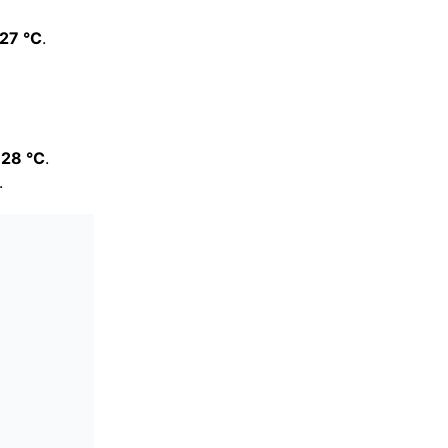
27
°C
.
e
28 °C
.
.