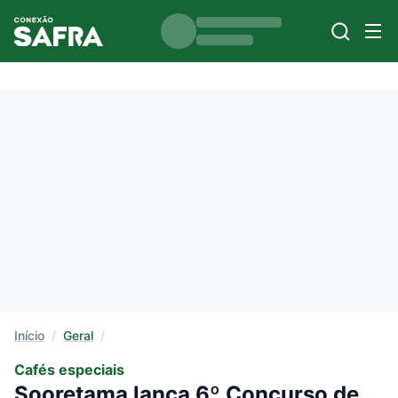
Início
/
Geral
/
Cafés especiais
Sooretama lança 6º Concurso de