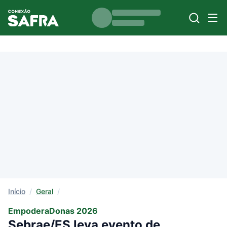
Início
/
Geral
/
EmpoderaDonas 2026
Sebrae/ES leva evento de