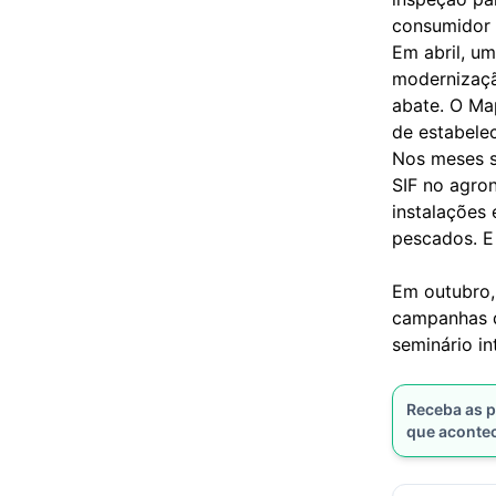
consumidor 
Em abril, um
modernizaçã
abate. O Map
de estabele
Nos meses s
SIF no agro
instalações 
pescados. E 
Em outubro,
campanhas d
seminário i
Receba as p
que aconte