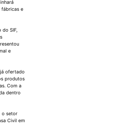
inhará
 fábricas e
 do SIF,
s
presentou
mal e
já ofertado
os produtos
cas. Com a
nda dentro
 o setor
sa Civil em