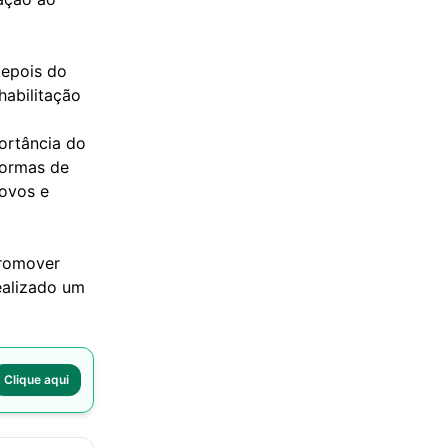
depois do
habilitação
ortância do
normas de
 ovos e
promover
ealizado um
Clique aqui