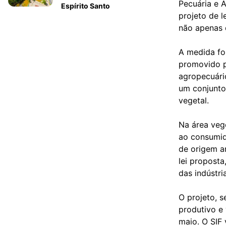
Pecuária e 
Espírito Santo
projeto de l
não apenas 
A medida fo
promovido p
agropecuário
um conjunto
vegetal.
Na área vege
ao consumid
de origem a
lei proposta
das indústri
O projeto, 
produtivo e
maio. O SIF 