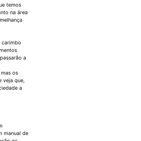
que temos
anto na área
semelhança
l carimbo
imentos
 passarão a
, mas os
 veja que,
ociedade a
m
m manual de
tação ao