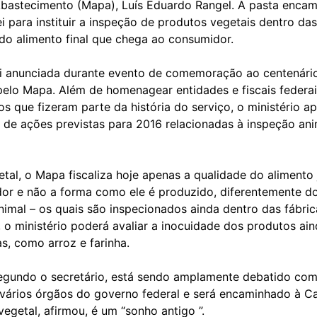
Abastecimento (Mapa), Luís Eduardo Rangel. A pasta encam
ei para instituir a inspeção de produtos vegetais dentro das
do alimento final que chega ao consumidor.
i anunciada durante evento de comemoração ao centenário
elo Mapa. Além de homenagear entidades e fiscais federai
s que fizeram parte da história do serviço, o ministério a
 de ações previstas para 2016 relacionadas à inspeção ani
tal, o Mapa fiscaliza hoje apenas a qualidade do alimento 
or e não a forma como ele é produzido, diferentemente d
nimal – os quais são inspecionados ainda dentro das fábri
, o ministério poderá avaliar a inocuidade dos produtos ai
as, como arroz e farinha.
segundo o secretário, está sendo amplamente debatido com
 vários órgãos do governo federal e será encaminhado à Ca
vegetal, afirmou, é um “sonho antigo ”.