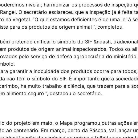
 poderemos nivelar, harmonizar os processos de inspeção 
e Rangel. O secretário esclareceu que a inspeção já é feita t
to na vegetal. “O que estamos deficientes é de uma lei à 
iste para os produtos de origem animal ”, completou.
ém pretende unificar o símbolo do SIF &ndash, tradiciona
em produtos de origem animal inspecionados. Todos os al
rovados pelo serviço de defesa agropecuária do ministério
ímbolo.
para garantir a inocuidade dos produtos ocorre para todos
nda não têm o símbolo do SIF. É importante que a sociedade
carimbo, há muito trabalho e ciência, que trazem para a s
m alimento seguro ”, destacou o secretário.
a
io do projeto em maio, o Mapa programou outras ações e
 ao centenário. Em março, perto da Páscoa, vai lançar u
a identificação de espécies de peixes e folhetos de orien