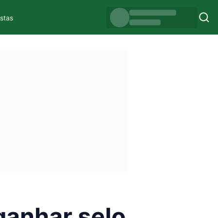
istas
ganhar selo