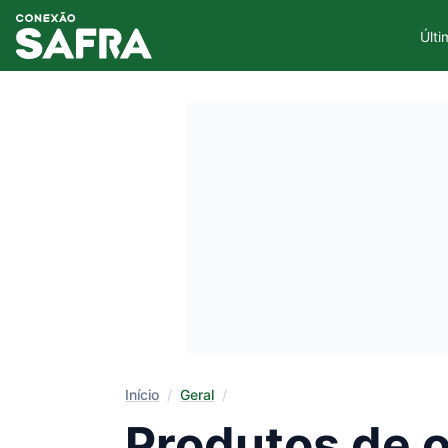
Últi
Início
/
Geral
/
Produtos de o