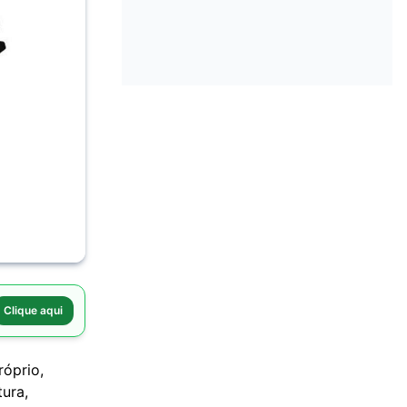
Clique aqui
róprio,
ura,