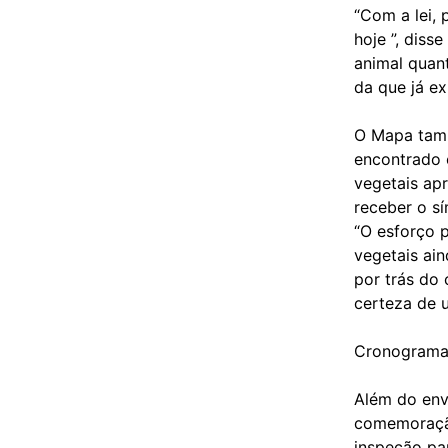
“Com a lei,
hoje ”, diss
animal quan
da que já ex
O Mapa tamb
encontrado 
vegetais ap
receber o s
“O esforço 
vegetais ai
por trás do 
certeza de u
Cronogram
Além do env
comemoração
inspeção par