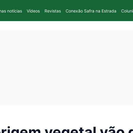
mas notícias
Vídeos
Revistas
Conexão Safra na Estrada
Colun
rigem vegetal vão 