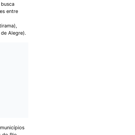
 busca
es entre
tirama),
 de Alegre).
 municípios
s do Rio