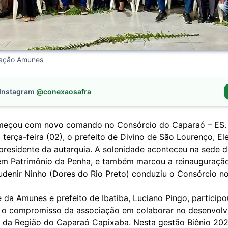
gação Amunes
 Instagram
@conexaosafra
omeçou com novo comando no Consórcio do Caparaó – ES
 terça-feira (02), o prefeito de Divino de São Lourenço, Ele
residente da autarquia. A solenidade aconteceu na sede d
, em Patrimônio da Penha, e também marcou a reinauguraçã
audenir Ninho (Dores do Rio Preto) conduziu o Consórcio n
 da Amunes e prefeito de Ibatiba, Luciano Pingo, particip
 o compromisso da associação em colaborar no desenvol
 da Região do Caparaó Capixaba. Nesta gestão Biênio 20