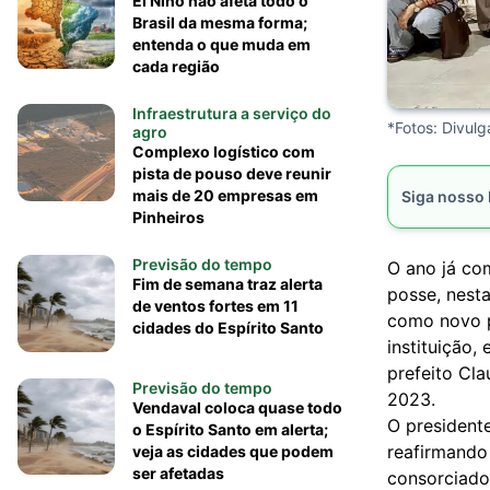
El Niño não afeta todo o
Brasil da mesma forma;
entenda o que muda em
cada região
Infraestrutura a serviço do
*Fotos: Divul
agro
Complexo logístico com
pista de pouso deve reunir
mais de 20 empresas em
Siga nosso
Pinheiros
Previsão do tempo
O ano já c
Fim de semana traz alerta
posse, nesta
de ventos fortes em 11
como novo p
cidades do Espírito Santo
instituição
prefeito Cl
Previsão do tempo
2023.
Vendaval coloca quase todo
O presidente
o Espírito Santo em alerta;
reafirmando
veja as cidades que podem
ser afetadas
consorciado