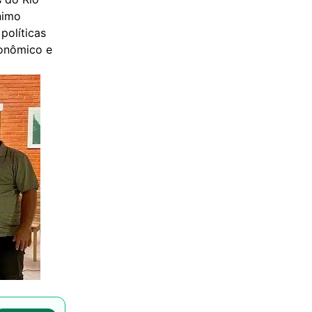
ônimo
políticas
onômico e