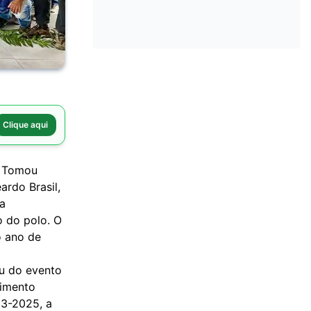
Clique aqui
. Tomou
ardo Brasil,
a
o do polo. O
o ano de
ou do evento
vimento
23-2025, a