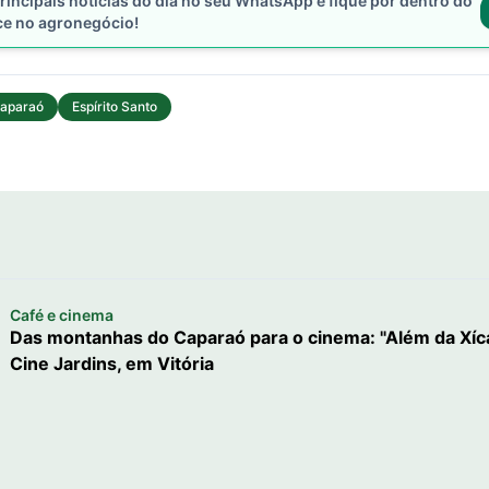
rincipais notícias do dia no seu WhatsApp e fique por dentro do
ce no agronegócio!
aparaó
Espírito Santo
Café e cinema
Das montanhas do Caparaó para o cinema: "Além da Xícara
Cine Jardins, em Vitória