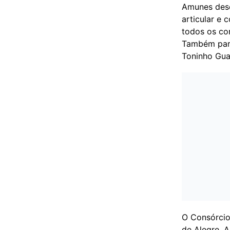
Amunes dese
articular e 
todos os co
Também parti
Toninho Gual
O Consórcio
de Alegre, 