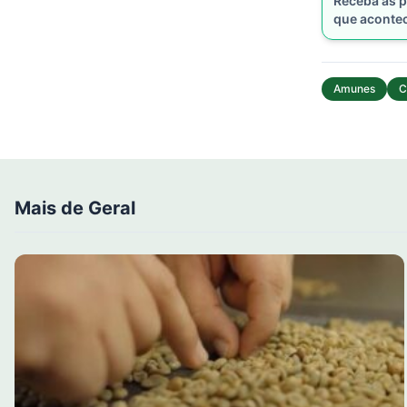
Receba as p
que aconte
Amunes
C
Mais de Geral