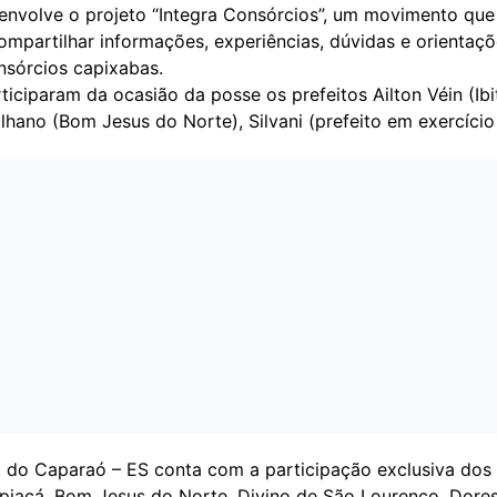
nvolve o projeto “Integra Consórcios”, um movimento que
compartilhar informações, experiências, dúvidas e orientaçõ
nsórcios capixabas.
ciparam da ocasião da posse os prefeitos Ailton Véin (Ibi
hano (Bom Jesus do Norte), Silvani (prefeito em exercício
 do Caparaó – ES conta com a participação exclusiva dos
Apiacá, Bom Jesus do Norte, Divino de São Lourenço, Dore