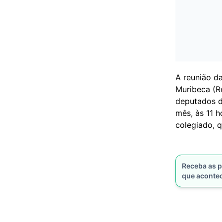
A reunião d
Muribeca (R
deputados de
mês, às 11 h
colegiado, q
Receba as p
que aconte