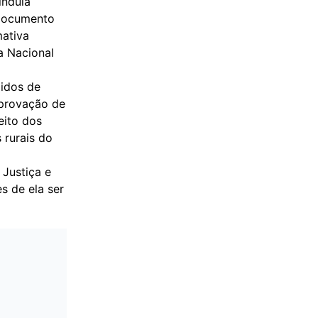
indula
 documento
mativa
a Nacional
didos de
mprovação de
eito dos
 rurais do
Justiça e
s de ela ser