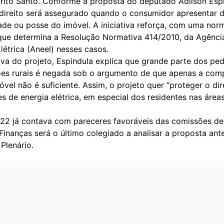
pírito Santo. Conforme a proposta do deputado Adilson Esp
 direito será assegurado quando o consumidor apresentar
ade ou posse do imóvel. A iniciativa reforça, com uma nor
 que determina a Resolução Normativa 414/2010, da Agênci
létrica (Aneel) nesses casos.
tiva do projeto, Espindula explica que grande parte dos pe
ões rurais é negada sob o argumento de que apenas a co
vel não é suficiente. Assim, o projeto quer “proteger o dir
 de energia elétrica, em especial dos residentes nas áreas
22 já contava com pareceres favoráveis das comissões de 
 Finanças será o último colegiado a analisar a proposta ante
Plenário.