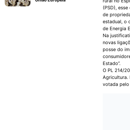
rural no Es
(PSD), esse
de propried
estadual, o
de Energia E
Na justifica
novas ligaç
posse do imó
consumidores
Estado”.
O PL 214/20
Agricultura.
votada pelo 