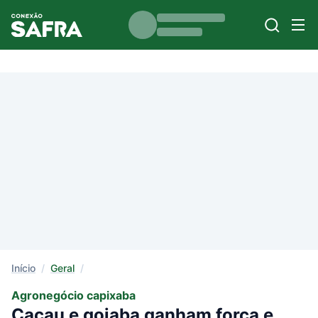
Início
/
Geral
/
Agronegócio capixaba
Cacau e goiaba ganham força e