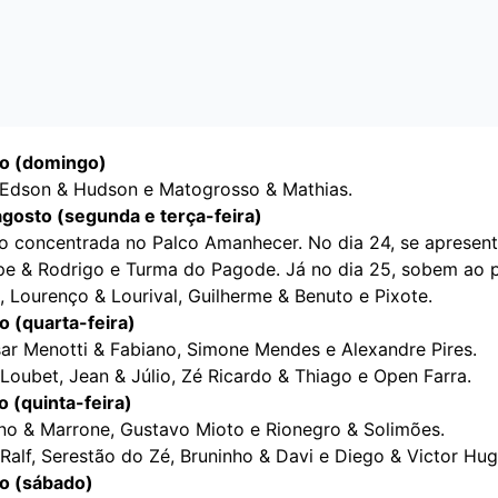
to (domingo)
 Edson & Hudson e Matogrosso & Mathias.
agosto (segunda e terça-feira)
 concentrada no Palco Amanhecer. No dia 24, se apresen
ipe & Rodrigo e Turma do Pagode. Já no dia 25, sobem ao p
, Lourenço & Lourival, Guilherme & Benuto e Pixote.
o (quarta-feira)
sar Menotti & Fabiano, Simone Mendes e Alexandre Pires.
Loubet, Jean & Júlio, Zé Ricardo & Thiago e Open Farra.
o (quinta-feira)
uno & Marrone, Gustavo Mioto e Rionegro & Solimões.
Ralf, Serestão do Zé, Bruninho & Davi e Diego & Victor Hu
o (sábado)