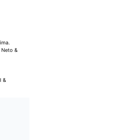
ima.
 Neto &
l &