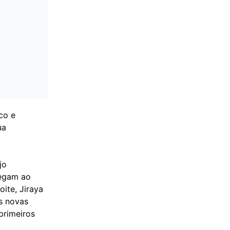
co e
ua
jo
hegam ao
ite, Jiraya
s novas
primeiros