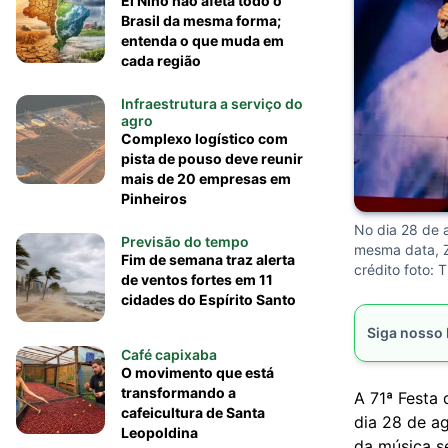
El Niño não afeta todo o
Brasil da mesma forma;
entenda o que muda em
cada região
Infraestrutura a serviço do
agro
Complexo logístico com
pista de pouso deve reunir
mais de 20 empresas em
Pinheiros
No dia 28 de 
Previsão do tempo
mesma data, Z
Fim de semana traz alerta
crédito foto: T
de ventos fortes em 11
cidades do Espírito Santo
Siga nosso
Café capixaba
O movimento que está
transformando a
A 71ª Festa
cafeicultura de Santa
dia 28 de a
Leopoldina
da música s