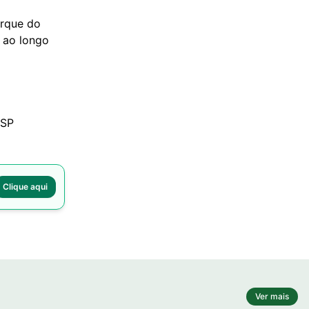
arque do
s ao longo
/SP
Clique aqui
Ver mais