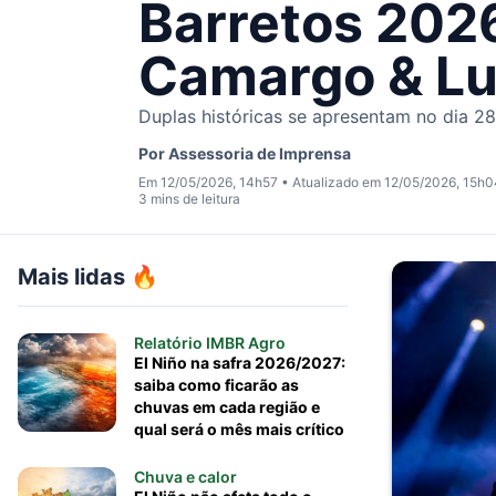
Barretos 2026
Camargo & Lu
Duplas históricas se apresentam no dia 2
Por
Assessoria de Imprensa
Em 12/05/2026, 14h57
•
Atualizado em 12/05/2026, 15h
3 mins de leitura
Mais lidas 🔥
Relatório IMBR Agro
El Niño na safra 2026/2027:
saiba como ficarão as
chuvas em cada região e
qual será o mês mais crítico
Chuva e calor