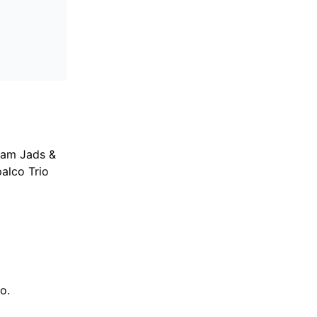
tam Jads &
alco Trio
go.