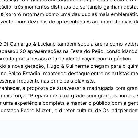
tádio, três momentos distintos do sertanejo ganham desta
 & Xororó retornam como uma das duplas mais emblemátic
 evento, com dezenas de apresentações ao longo de mais d
é Di Camargo & Luciano também sobe à arena como veter
trapassou 20 apresentações na Festa do Peão, consolidand
arcada por sucessos e forte identificação com o público.
do a nova geração, Hugo & Guilherme chegam para o quin
 no Palco Estádio, mantendo destaque entre os artistas ma
esença frequente nas principais playlists.
anhecer, a proposta de atravessar a madrugada com gra
 mais força. “Preparamos uma grade com grandes nomes. A
r uma experiência completa e manter o público com a gent
destaca Pedro Muzeti, o diretor cultural de Os Independen