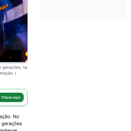
e gerações; na
mação. (
Clique aqui
mação. No
e gerações
manhecer.