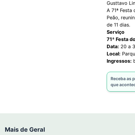
Gusttavo Li
A 71ª Festa
Peão, reuni
de 11 dias.
Serviço
71ª Festa d
Data:
20 a 3
Local:
Parque
Ingressos:
b
Receba as p
que aconte
Mais de Geral