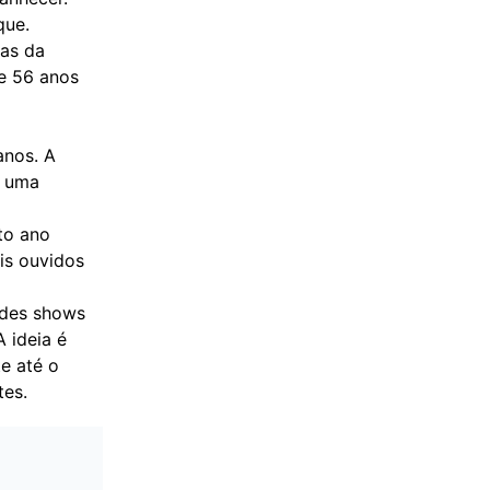
que.
as da
e 56 anos
anos. A
o uma
to ano
is ouvidos
ndes shows
 ideia é
e até o
tes.