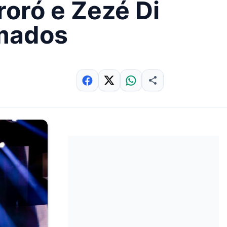
roró e Zezé Di
rmados