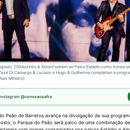
agosto, Chitãozinho & Xororó sobem ao Palco Estádio como ícones d
ezé Di Camargo & Luciano e Hugo & Guilherme completam a progra
hais Ministro)
 Instagram
@conexaosafra
 do Peão de Barretos avança na divulgação de sua progra
gosto, o Parque do Peão será palco de uma combinação d
ertaneja com nomes consagrados nos palcos Estádio e A