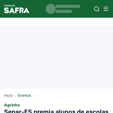
Início
/
Eventos
/
Agrinho
Senar-ES premia alunos de escolas