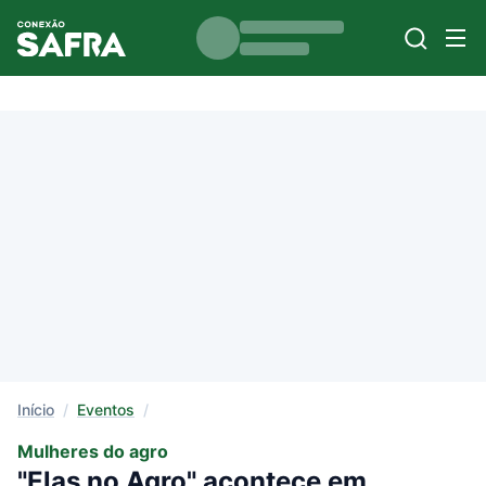
Início
/
Eventos
/
Mulheres do agro
"Elas no Agro" acontece em