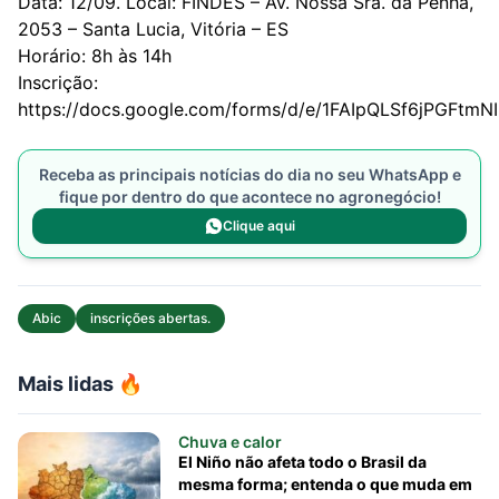
Data: 12/09. Local: FINDES – Av. Nossa Sra. da Penha,
2053 – Santa Lucia, Vitória – ES
Horário: 8h às 14h
Inscrição:
https://docs.google.com/forms/d/e/1FAIpQLSf6jPGFt
Receba as principais notícias do dia no seu WhatsApp e
fique por dentro do que acontece no agronegócio!
Clique aqui
Abic
inscrições abertas.
Mais lidas 🔥
Chuva e calor
El Niño não afeta todo o Brasil da
mesma forma; entenda o que muda em