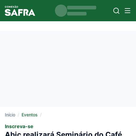
Início
/
Eventos
/
Inscreva-se
Abic realizará Seminário do Café