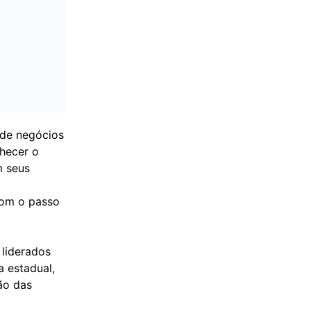
 de negócios
nhecer o
m seus
com o passo
 liderados
a estadual,
ção das