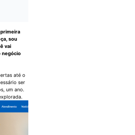
primeira
ça, sou
ê vai
o negócio
ertas até o
essário ser
os, um ano.
explorada.