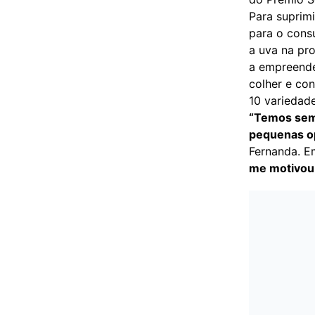
Para suprimi
para o cons
a uva na pr
a empreende
colher e con
10 variedad
“Temos semp
pequenas op
Fernanda. E
me motivou 