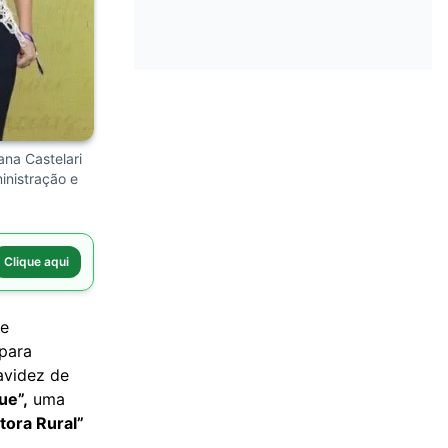
na Castelari
inistração e
Clique aqui
de
 para
avidez de
ue”,
uma
tora Rural”