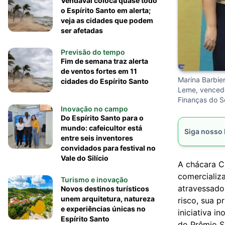
Vendaval coloca quase todo
o Espírito Santo em alerta;
veja as cidades que podem
ser afetadas
Previsão do tempo
Fim de semana traz alerta
de ventos fortes em 11
Marina Barbie
cidades do Espírito Santo
Leme, vencedo
Finanças do S
Inovação no campo
Do Espírito Santo para o
mundo: cafeicultor está
Siga nosso
entre seis inventores
convidados para festival no
Vale do Silício
A chácara Ca
comercializa
Turismo e inovação
atravessador
Novos destinos turísticos
unem arquitetura, natureza
risco, sua p
e experiências únicas no
iniciativa i
Espírito Santo
do Prêmio S