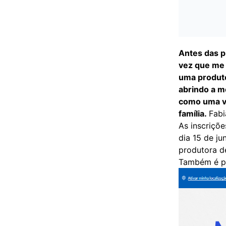
Antes das 
vez que me 
uma produto
abrindo a m
como uma vi
família.
Fabi
As inscriçõ
dia 15 de ju
produtora de
Também é pr