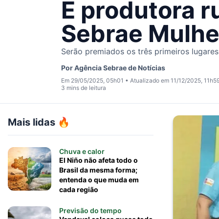
É produtora r
Sebrae Mulhe
Serão premiados os três primeiros lugare
Por
Agência Sebrae de Notícias
Em 29/05/2025, 05h01
•
Atualizado em 11/12/2025, 11h5
3 mins de leitura
Mais lidas 🔥
Chuva e calor
El Niño não afeta todo o
Brasil da mesma forma;
entenda o que muda em
cada região
Previsão do tempo