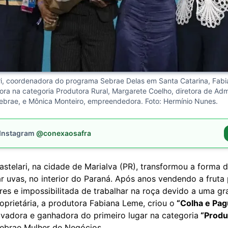
ri, coordenadora do programa Sebrae Delas em Santa Catarina, Fabia
ra na categoria Produtora Rural, Margarete Coelho, diretora de Adm
ebrae, e Mônica Monteiro, empreendedora. Foto: Hermínio Nunes.
 Instagram
@conexaosafra
stelari, na cidade de Marialva (PR), transformou a forma 
r uvas, no interior do Paraná. Após anos vendendo a fruta
es e impossibilitada de trabalhar na roça devido a uma gr
roprietária, a produtora Fabiana Leme, criou o
“Colha e Pag
novadora e ganhadora do primeiro lugar na categoria
“Produ
ebrae Mulher de Negócios.