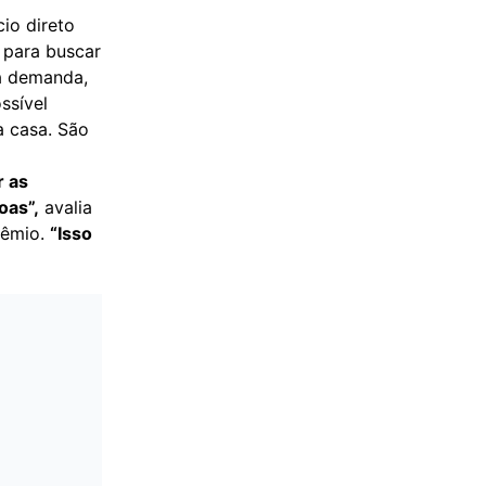
io direto
 para buscar
da demanda,
ssível
a casa. São
r as
oas”,
avalia
rêmio.
“Isso