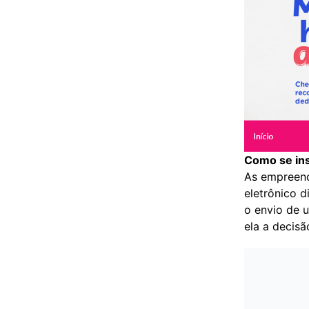
Como se in
As empreend
eletrônico d
o envio de 
ela a decis