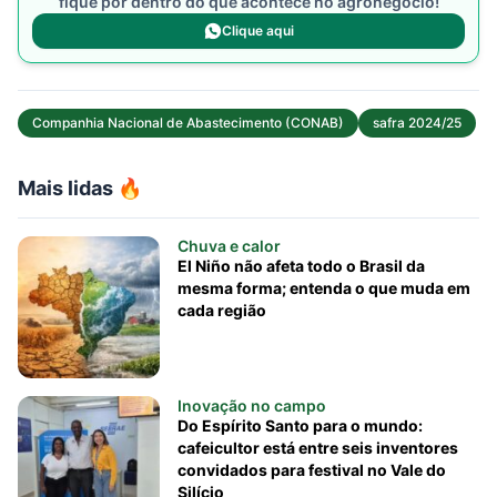
fique por dentro do que acontece no agronegócio!
Clique aqui
Companhia Nacional de Abastecimento (CONAB)
safra 2024/25
Mais lidas 🔥
Chuva e calor
El Niño não afeta todo o Brasil da
mesma forma; entenda o que muda em
cada região
Inovação no campo
Do Espírito Santo para o mundo:
cafeicultor está entre seis inventores
convidados para festival no Vale do
Silício