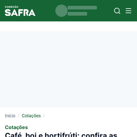
Início
/
Cotações
/
Cotações
Café, boi e hortifrúti: confira as