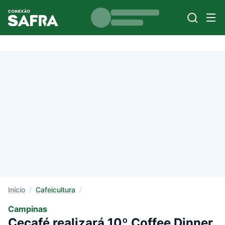
Início
/
Cafeicultura
/
Campinas
Cecafé realizará 10º Coffee Dinner