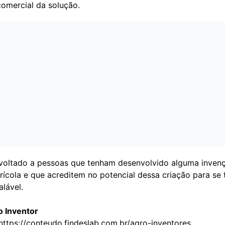
comercial da solução.
 voltado a pessoas que tenham desenvolvido alguma invenç
rícola e que acreditem no potencial dessa criação para se
lável.
o Inventor
https://conteudo.findeslab.com.br/agro-inventores