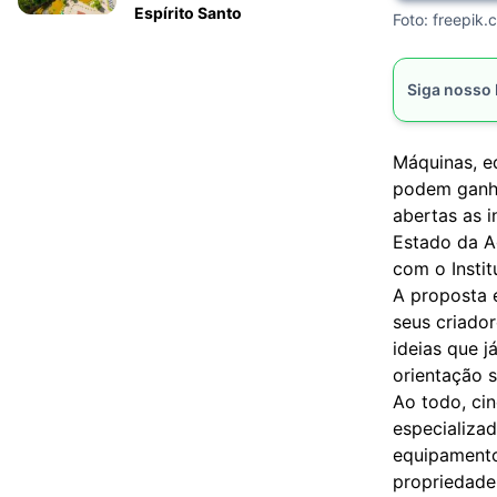
Espírito Santo
Foto: freepik.
Siga nosso
Máquinas, e
podem ganha
abertas as i
Estado da Ag
com o Instit
A proposta é
seus criado
ideias que 
orientação s
Ao todo, ci
especializad
equipamento
propriedade