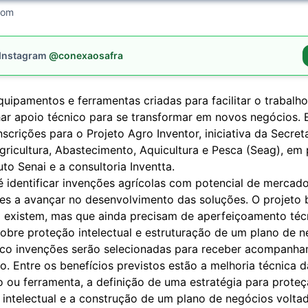
com
 Instagram
@conexaosafra
quipamentos e ferramentas criadas para facilitar o trabal
r apoio técnico para se transformar em novos negócios. 
nscrições para o Projeto Agro Inventor, iniciativa da Secret
ricultura, Abastecimento, Aquicultura e Pesca (Seag), em 
uto Senai e a consultoria Inventta.
 identificar invenções agrícolas com potencial de mercado
res a avançar no desenvolvimento das soluções. O projeto 
já existem, mas que ainda precisam de aperfeiçoamento téc
obre proteção intelectual e estruturação de um plano de n
nco invenções serão selecionadas para receber acompanh
o. Entre os benefícios previstos estão a melhoria técnica 
 ou ferramenta, a definição de uma estratégia para prote
 intelectual e a construção de um plano de negócios volta