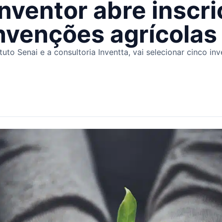
Inventor abre inscr
invenções agrícola
ituto Senai e a consultoria Inventta, vai selecionar cinco i