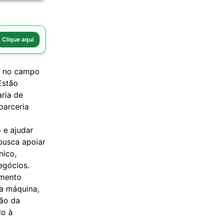
Clique aqui
ho no campo
Estão
aria de
parceria
 e ajudar
busca apoiar
nico,
egócios.
amento
da máquina,
ção da
do à