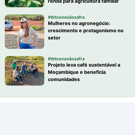
renda para agricultura familiar
#tbtconexãosafra
Mulheres no agronegócio:
crescimento e protagonismo no
setor
#tbtconexãosafra
Projeto leva café sustentável a
Moçambique e beneficia
comunidades