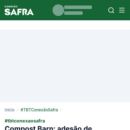
Início
/
#TBTConexãoSafra
/
#tbtconexaosafra
Compost Barn: adesão de