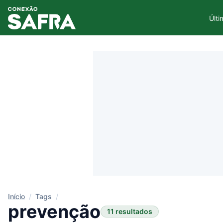
Últi
Início
/
Tags
/
prevenção
11 resultados