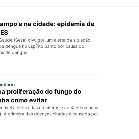
campo e na cidade: epidemia de
 ES
 Saúde (Sesa) divulgou um alerta da situação
da dengue no Espírito Santo por causa do
os de dengue
anitário
a proliferação do fungo do
aiba como evitar
cetível à hérnia das crucíferas e ao Xanthomonas
). A primeira das doenças citadas é causada por