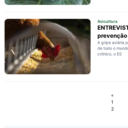
Avicultura
ENTREVISTA
prevenção 
A gripe aviária 
de todo o mundo
crônico, o ES
«
1
2