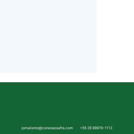
jornalismo@conexaosafra.com
+55 28 99976-1113