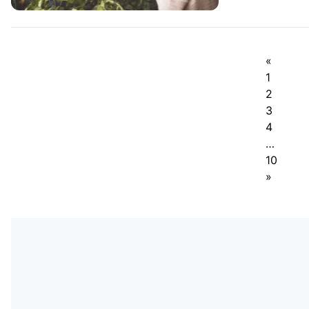
«
1
2
3
4
…
10
»