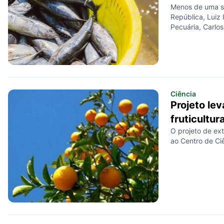
Menos de uma s
República, Luiz 
Pecuária, Carlo
Ciência
Projeto le
fruticultur
O projeto de ext
ao Centro de Ci