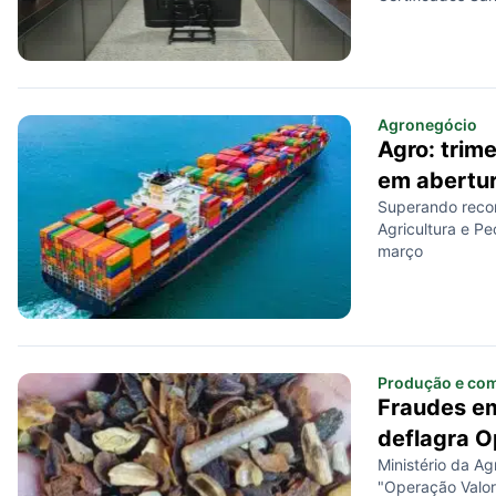
Agronegócio
Agro: trime
em abertu
Superando recor
Agricultura e P
março
Produção e com
Fraudes em
deflagra O
Ministério da Ag
"Operação Valor