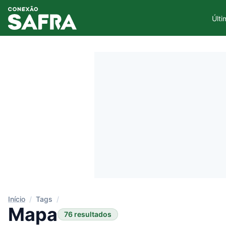
Últi
Início
/
Tags
/
Mapa
76 resultados