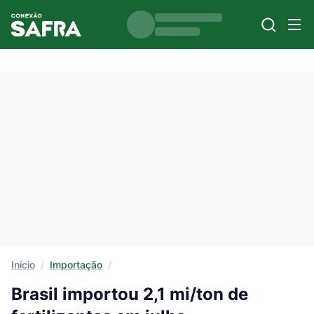
Início
/
Importação
/
Brasil importou 2,1 mi/ton de