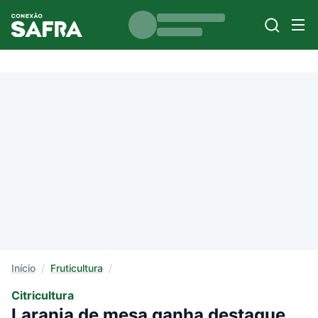
Início
/
Fruticultura
/
Citricultura
Laranja de mesa ganha destaque