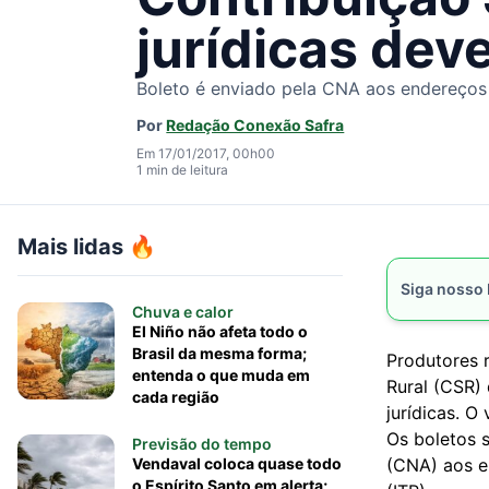
jurídicas deve
Boleto é enviado pela CNA aos endereços 
Por
Redação Conexão Safra
Em 17/01/2017, 00h00
1 min de leitura
Mais lidas 🔥
Siga nosso
Chuva e calor
El Niño não afeta todo o
Brasil da mesma forma;
Produtores r
entenda o que muda em
Rural (CSR) 
cada região
jurídicas. O
Os boletos 
Previsão do tempo
Vendaval coloca quase todo
(CNA) aos e
o Espírito Santo em alerta;