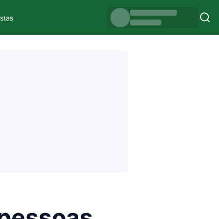
istas
 pessoas