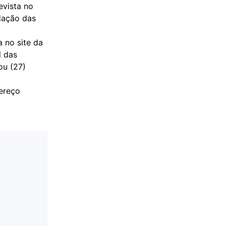
evista no
idação das
 no site da
l das
ou (27)
dereço