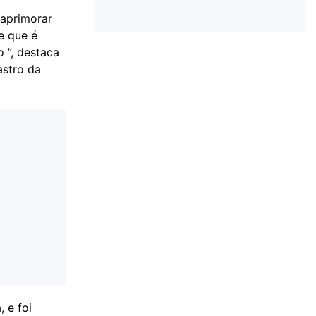
aprimorar
e que é
 ”, destaca
astro da
 e foi