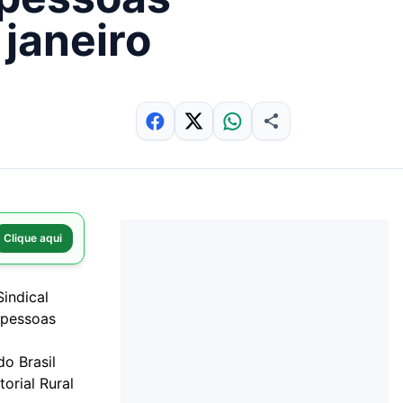
 janeiro
Clique aqui
indical
s pessoas
o Brasil
orial Rural