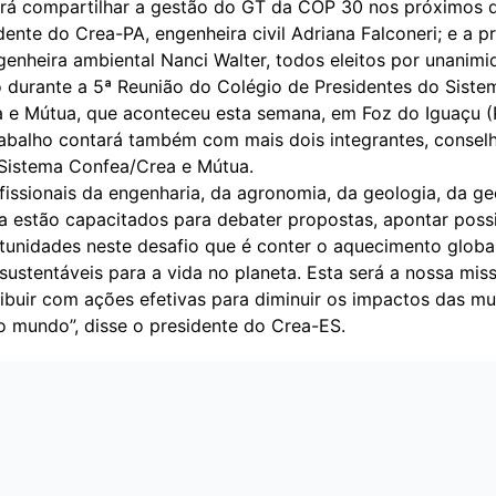
 irá compartilhar a gestão do GT da COP 30 nos próximos 
ente do Crea-PA, engenheira civil Adriana Falconeri; e a p
enheira ambiental Nanci Walter, todos eleitos por unanimi
 durante a 5ª Reunião do Colégio de Presidentes do Siste
 e Mútua, que aconteceu esta semana, em Foz do Iguaçu (
abalho contará também com mais dois integrantes, conselh
 Sistema Confea/Crea e
Mútua
.
issionais da engenharia, da agronomia, da geologia, da ge
a estão capacitados para debater propostas, apontar possi
tunidades neste desafio que é conter o aquecimento global
 sustentáveis para a vida no planeta. Esta será a nossa mis
ribuir com ações efetivas para diminuir os impactos das m
no mundo”, disse o presidente do
Crea-ES.