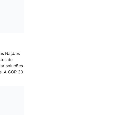
das Nações
ntes de
rar soluções
os. A COP 30