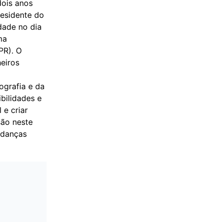
dois anos
residente do
dade no dia
ma
PR). O
eiros
ografia e da
bilidades e
 e criar
são neste
udanças