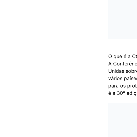
O que é a C
A Conferênc
Unidas sobr
vários país
para os pro
é a 30ª ediç