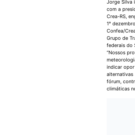
Jorge Silva
com a presid
Crea-RS, eng
1° dezembro
Confea/Crea
Grupo de Tr
federais do
“Nossos prof
meteorologi
indicar opor
alternativas
fórum, cont
climáticas 