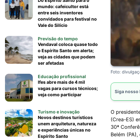
Do Espírito Santo para o
mundo: cafeicultor está
entre seis inventores
convidados para festival no
Vale do Silício
Previsão do tempo
Vendaval coloca quase todo
o Espírito Santo em alerta;
veja as cidades que podem
ser afetadas
Foto: divulga
Educação profissional
Ifes abre mais de 4 mil
vagas para cursos técnicos;
Siga nosso
veja como participar
O president
Turismo e inovação
Novos destinos turísticos
(Crea-ES) en
unem arquitetura, natureza
30ª Conferê
e experiências únicas no
Belém (PA),
Espírito Santo