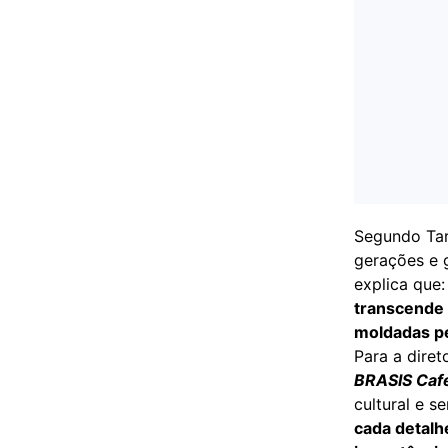
Segundo Tar
gerações e 
explica que
transcende o
moldadas pel
Para a diret
BRASIS Caf
cultural e se
cada detalh