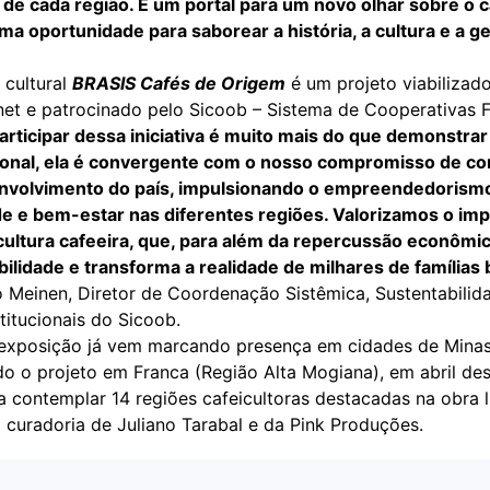
 de cada região. É um portal para um novo olhar sobre o 
uma oportunidade para saborear a história, a cultura e a g
 cultural
BRASIS Cafés de Origem
é um projeto viabilizad
net e patrocinado pelo Sicoob – Sistema de Cooperativas F
participar dessa iniciativa é muito mais do que demonstra
ional, ela é convergente com o nosso compromisso de con
nvolvimento do país, impulsionando o empreendedorism
e e bem-estar nas diferentes regiões. Valorizamos o im
cultura cafeeira, que, para além da repercussão econômica
ilidade e transforma a realidade de milhares de famílias b
o Meinen, Diretor de Coordenação Sistêmica, Sustentabilid
titucionais do Sicoob.
a exposição já vem marcando presença em cidades de Minas
do o projeto em Franca (Região Alta Mogiana), em abril des
a contemplar 14 regiões cafeicultoras destacadas na obra li
 curadoria de Juliano Tarabal e da Pink Produções.