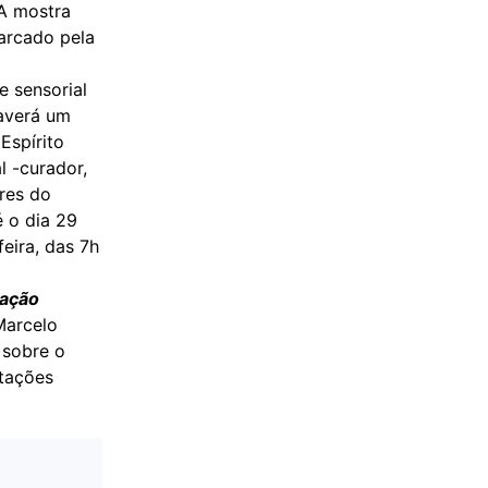
 A mostra
marcado pela
e sensorial
haverá um
Espírito
l -curador,
res do
é o dia 29
eira, das 7h
cação
Marcelo
 sobre o
stações