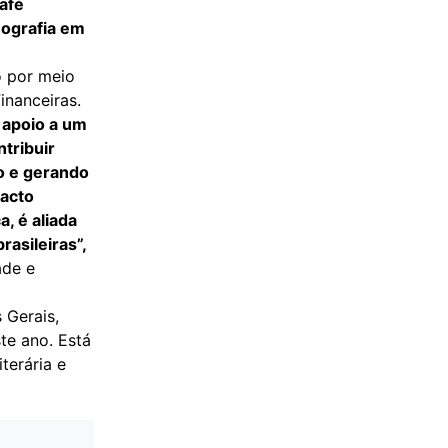
café
eografia em
o por meio
inanceiras.
r apoio a um
tribuir
o e gerando
pacto
, é aliada
rasileiras”,
ade e
 Gerais,
te ano. Está
terária e