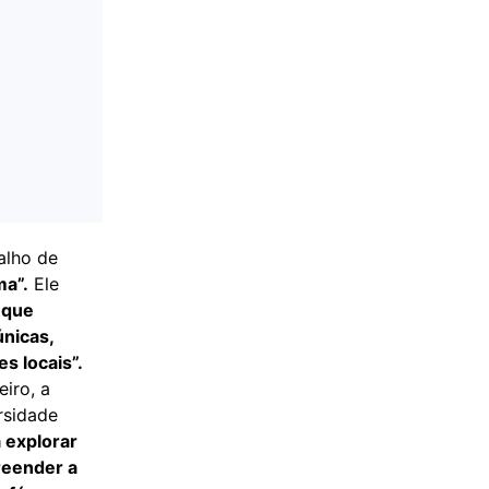
alho de
ma”.
Ele
 que
únicas,
s locais”.
iro, a
rsidade
 explorar
reender a