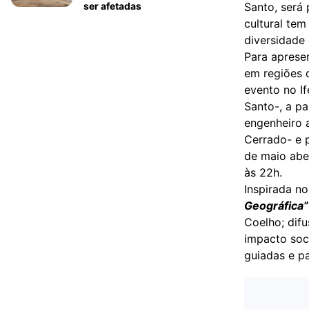
ser afetadas
Santo, será 
cultural tem
diversidade
Para aprese
em regiões 
evento no If
Santo-, a pa
engenheiro 
Cerrado- e p
de maio aber
às 22h.
Inspirada no
Geográfica”
Coelho; dif
impacto soc
guiadas e pa