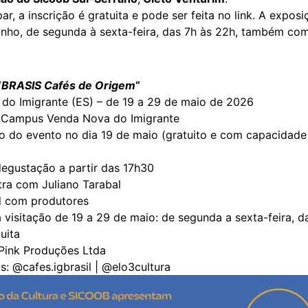
ar, a inscrição é gratuita e pode ser feita no link.
A exposiç
junho, de segunda à sexta-feira, das 7h às 22h, também co
“
BRASIS Cafés de Origem
“
do Imigrante (ES) – de 19 a 29 de maio de 2026
 – Campus Venda Nova do Imigrante
 do evento no dia 19 de maio (gratuito e com capacidade
ada):
e degustação a partir das 17h30
alestra com Juliano Tarabal
l com produtores
 visitação de 19 a 29 de maio: de segunda a sexta-feira, d
uita
 Pink Produções Ltda
s: @cafes.igbrasil | @elo3cultura