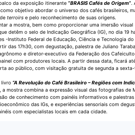
palco da exposição itinerante
“
BRASIS Cafés de Origem
“
.
 como objetivo abordar o universo dos cafés brasileiros, 
 de
terroirs
e pelo reconhecimento de suas origens.
ntar a mostra, bem como proporcionar uma imersão visual 
que detêm o selo de Indicação Geográfica (IG), no dia 19 
es -Instituto Federal de Educação, Ciência e Tecnologia do 
rtir das 17h30, com degustação, palestra de Juliano Taraba
agrônomo e diretor-executivo da Federação dos Cafeiculto
ainel com produtores locais. A partir dessa data, ficará at
ta ao público, com visitação gratuita de segunda a sexta-f
 livro
“A Revolução do Café Brasileiro – Regiões com Indi
, a mostra combina a expressão visual das fotografias de 
usão de conhecimento com painéis informativos e palestras
ioeconômico das IGs, e experiências sensoriais com degu
inéis com especialistas locais em cada cidade.