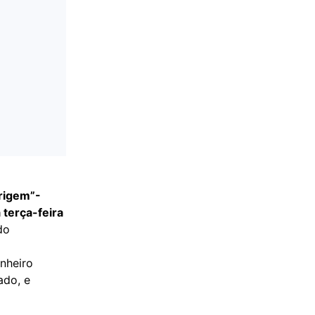
Origem”-
 terça-feira
do
nheiro
ado, e