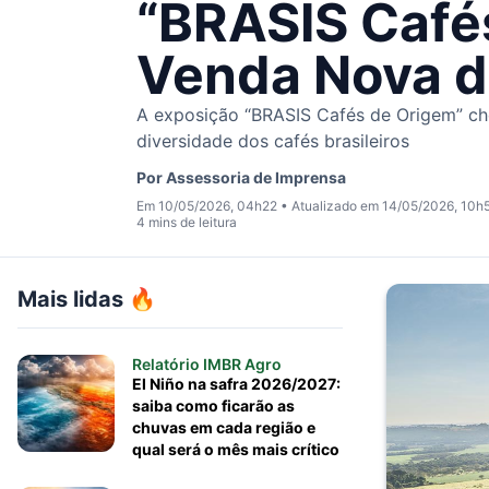
“BRASIS Cafés
Venda Nova d
A exposição “BRASIS Cafés de Origem” cheg
diversidade dos cafés brasileiros
Por
Assessoria de Imprensa
Em 10/05/2026, 04h22
•
Atualizado em 14/05/2026, 10h
4 mins de leitura
Mais lidas 🔥
Relatório IMBR Agro
El Niño na safra 2026/2027:
saiba como ficarão as
chuvas em cada região e
qual será o mês mais crítico