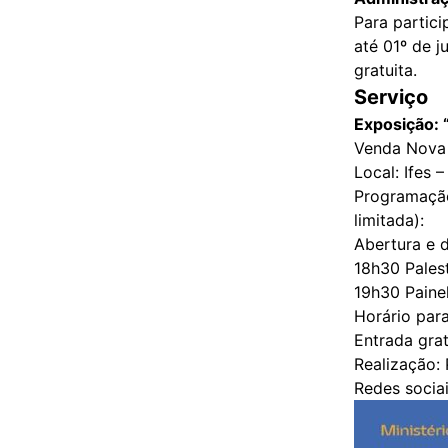
Para particip
até 01º de 
gratuita.
Serviço
Exposição: 
Venda Nova 
Local: Ifes
Programação
limit
Abertura 
18h30 P
19h30 Paine
Horário para
Entrada grat
Realização:
Redes sociai