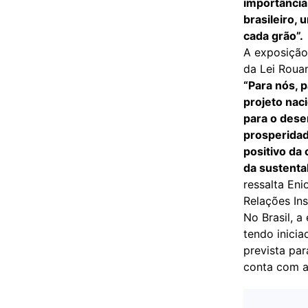
importância
brasileiro, 
cada grão”.
A exposição
da Lei Roua
“Para nós, 
projeto nac
para o dese
prosperidad
positivo da 
da sustentab
ressalta Eni
Relações Ins
No Brasil, 
tendo inicia
prevista par
conta com a