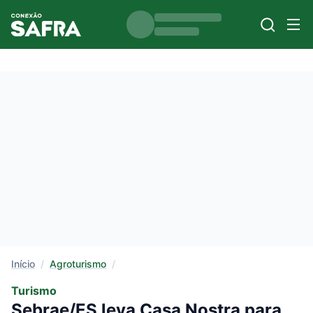
Início
/
Agroturismo
/
Turismo
Sebrae/ES leva Casa Nostra para