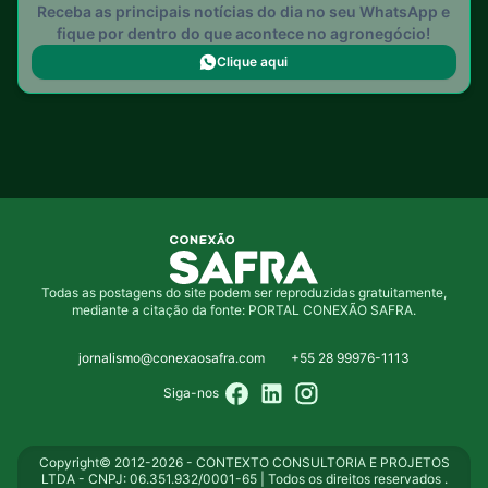
Receba as principais notícias do dia no seu WhatsApp e
fique por dentro do que acontece no agronegócio!
Clique aqui
Todas as postagens do site podem ser reproduzidas gratuitamente,
mediante a citação da fonte: PORTAL CONEXÃO SAFRA.
jornalismo@conexaosafra.com
+55 28 99976-1113
Siga-nos
Copyright© 2012-2026 - CONTEXTO CONSULTORIA E PROJETOS
LTDA - CNPJ: 06.351.932/0001-65 | Todos os direitos reservados .