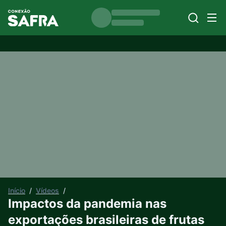
Início
/
Vídeos
/
Impactos da pandemia nas
exportações brasileiras de frutas