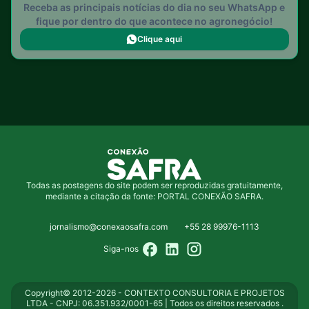
Receba as principais notícias do dia no seu WhatsApp e
fique por dentro do que acontece no agronegócio!
Clique aqui
Todas as postagens do site podem ser reproduzidas gratuitamente,
mediante a citação da fonte: PORTAL CONEXÃO SAFRA.
jornalismo@conexaosafra.com
+55 28 99976-1113
Siga-nos
Copyright© 2012-2026 - CONTEXTO CONSULTORIA E PROJETOS
LTDA - CNPJ: 06.351.932/0001-65 | Todos os direitos reservados .