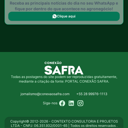
Receba as principais notícias do dia no seu WhatsApp e
fique por dentro do que acontece no agronegócio!
Clique aqui
Todas as postagens do site podem ser reproduzidas gratuitamente,
mediante a citação da fonte: PORTAL CONEXÃO SAFRA.
jornalismo@conexaosafra.com
+55 28 99976-1113
Siga-nos
Copyright© 2012-2026 - CONTEXTO CONSULTORIA E PROJETOS
LTDA - CNPJ: 06.351.932/0001-65 | Todos os direitos reservados .