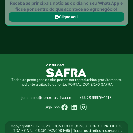
Receba as principais notícias do dia no seu WhatsApp e
fique por dentro do que acontece no agronegócio!
Clique aqui
Todas as postagens do site podem ser reproduzidas gratuitamente,
mediante a citação da fonte: PORTAL CONEXÃO SAFRA.
jornalismo@conexaosafra.com
+55 28 99976-1113
Siga-nos
Copyright© 2012-2026 - CONTEXTO CONSULTORIA E PROJETOS
LTDA - CNPJ: 06.351.932/0001-65 | Todos os direitos reservados .