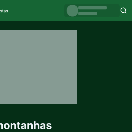
istas
 montanhas