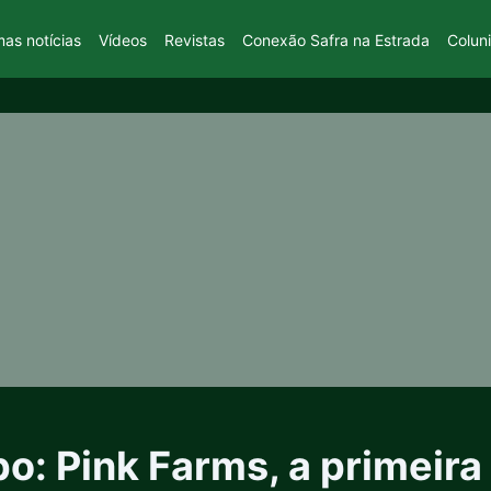
mas notícias
Vídeos
Revistas
Conexão Safra na Estrada
Colun
o: Pink Farms, a primeira