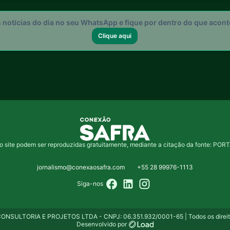
s notícias do dia no seu WhatsApp e fique por dentro do que acon
Clique aqui
o site podem ser reproduzidas gratuitamente, mediante a citação da fonte: 
jornalismo@conexaosafra.com
+55 28 99976-1113
Siga-nos
NSULTORIA E PROJETOS LTDA - CNPJ: 06.351.932/0001-65 | Todos os direito
Desenvolvido por