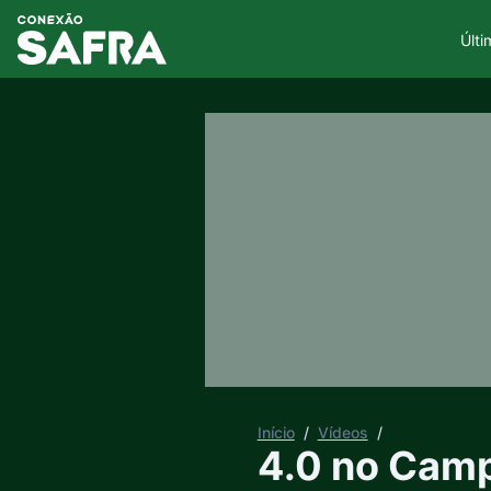
Últi
Início
/
Vídeos
/
4.0 no Camp