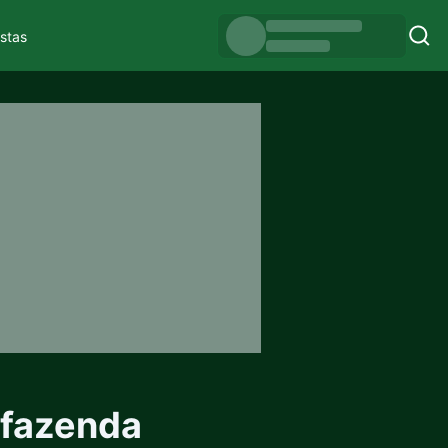
istas
 fazenda