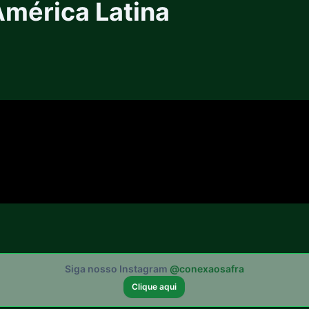
América Latina
Siga nosso Instagram
@conexaosafra
Clique aqui