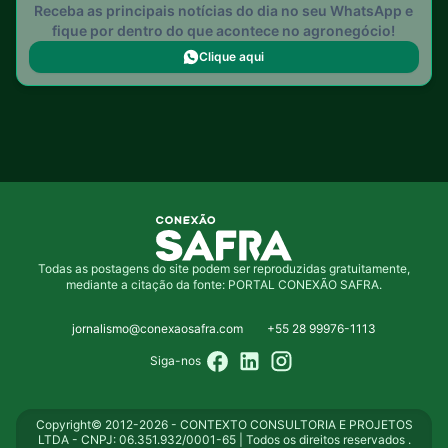
Receba as principais notícias do dia no seu WhatsApp e
fique por dentro do que acontece no agronegócio!
Clique aqui
Todas as postagens do site podem ser reproduzidas gratuitamente,
mediante a citação da fonte: PORTAL CONEXÃO SAFRA.
jornalismo@conexaosafra.com
+55 28 99976-1113
Siga-nos
Copyright© 2012-2026 - CONTEXTO CONSULTORIA E PROJETOS
LTDA - CNPJ: 06.351.932/0001-65 | Todos os direitos reservados .