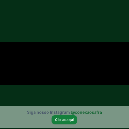
Siga nosso Instagram
@conexaosafra
Clique aqui