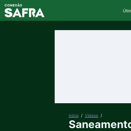
Últi
Início
/
Vídeos
/
Saneamento 