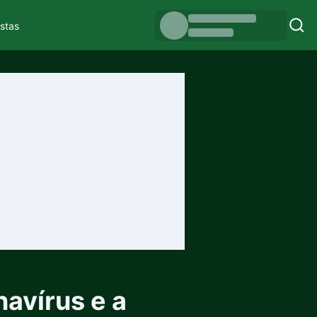
istas
avírus e a