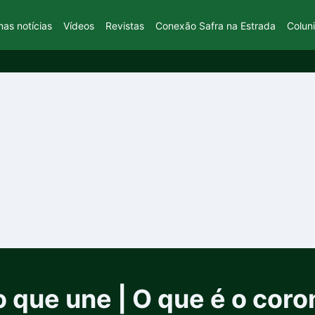
mas notícias
Vídeos
Revistas
Conexão Safra na Estrada
Colun
que une | O que é o coron