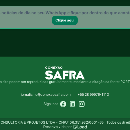
s notícias do dia no seu WhatsApp e fique por dentro do que acon
Clique aqui
o site podem ser reproduzidas gratuitamente, mediante a citação da fonte: 
jornalismo@conexaosafra.com
+55 28 99976-1113
Siga-nos
NSULTORIA E PROJETOS LTDA - CNPJ: 06.351.932/0001-65 | Todos os direito
Desenvolvido por