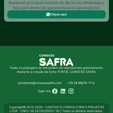
Receba as principais notícias do dia no seu WhatsApp e
fique por dentro do que acontece no agronegócio!
Clique aqui
Todas as postagens do site podem ser reproduzidas gratuitamente,
mediante a citação da fonte: PORTAL CONEXÃO SAFRA.
jornalismo@conexaosafra.com
+55 28 99976-1113
Siga-nos
Copyright© 2012-2026 - CONTEXTO CONSULTORIA E PROJETOS
LTDA - CNPJ: 06.351.932/0001-65 | Todos os direitos reservados .