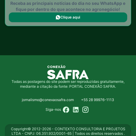
Receba as principais notícias do dia no seu WhatsApp e
fique por dentro do que acontece no agronegócio!
Clique aqui
Todas as postagens do site podem ser reproduzidas gratuitamente,
mediante a citação da fonte: PORTAL CONEXÃO SAFRA.
jornalismo@conexaosafra.com
+55 28 99976-1113
Siga-nos
Copyright© 2012-2026 - CONTEXTO CONSULTORIA E PROJETOS
LTDA - CNPJ: 06.351.932/0001-65 | Todos os direitos reservados .