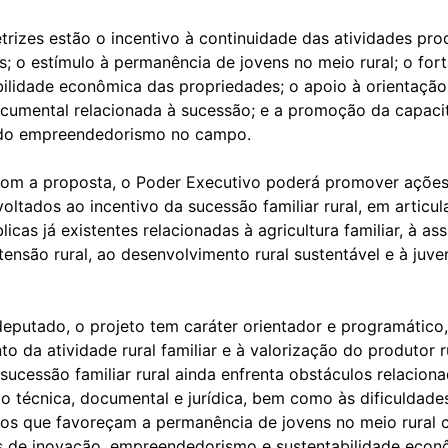
etrizes estão o incentivo à continuidade das atividades pro
; o estímulo à permanência de jovens no meio rural; o for
bilidade econômica das propriedades; o apoio à orientação
documental relacionada à sucessão; e a promoção da capaci
 do empreendedorismo no campo.
om a proposta, o Poder Executivo poderá promover açõe
voltados ao incentivo da sucessão familiar rural, em artic
licas já existentes relacionadas à agricultura familiar, à ass
tensão rural, ao desenvolvimento rural sustentável e à juv
eputado, o projeto tem caráter orientador e programático,
to da atividade rural familiar e à valorização do produtor r
sucessão familiar rural ainda enfrenta obstáculos relaciona
ão técnica, documental e jurídica, bem como às dificuldade
tos que favoreçam a permanência de jovens no meio rural
s de inovação, empreendedorismo e sustentabilidade econ