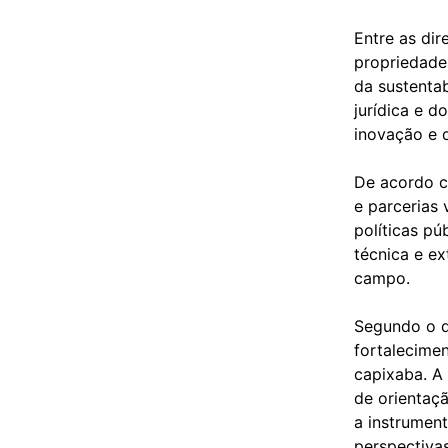
Entre as dir
propriedades
da sustenta
jurídica e 
inovação e
De acordo c
e parcerias 
políticas púb
técnica e ex
campo.
Segundo o d
fortalecimen
capixaba. A 
de orientaç
a instrumen
perspectiva