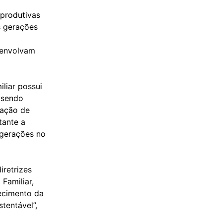
 produtivas
s gerações
senvolvam
iliar possui
 sendo
ração de
tante a
 gerações no
iretrizes
 Familiar,
lecimento da
stentável”,