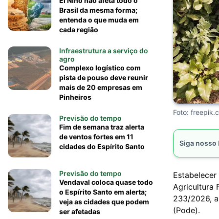
El Niño não afeta todo o
Brasil da mesma forma;
entenda o que muda em
cada região
Infraestrutura a serviço do
agro
Complexo logístico com
pista de pouso deve reunir
mais de 20 empresas em
Pinheiros
Foto: freepik.
Previsão do tempo
Fim de semana traz alerta
de ventos fortes em 11
Siga nosso
cidades do Espírito Santo
Previsão do tempo
Estabelecer 
Vendaval coloca quase todo
Agricultura 
o Espírito Santo em alerta;
233/2026, a
veja as cidades que podem
(Pode).
ser afetadas