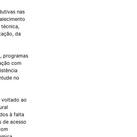
dutivas nas
talecimento
 técnica,
tação, da
s, programas
ulação com
istência
entude no
 voltado ao
ural
dos à falta
s de acesso
 com
ômica.