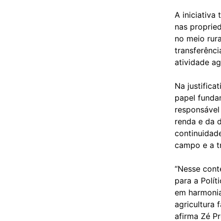
A iniciativa
nas propried
no meio rura
transferênc
atividade ag
Na justifica
papel funda
responsável 
renda e da 
continuidad
campo e a t
“Nesse conte
para a Polít
em harmonia 
agricultura 
afirma Zé Pr