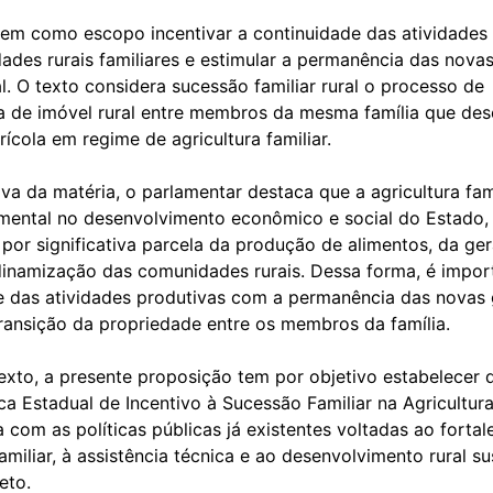
 tem como escopo incentivar a continuidade das atividades
ades rurais familiares e estimular a permanência das nova
l. O texto considera sucessão familiar rural o processo de
ia de imóvel rural entre membros da mesma família que de
rícola em regime de agricultura familiar.
tiva da matéria, o parlamentar destaca que a agricultura fam
mental no desenvolvimento econômico e social do Estado,
por significativa parcela da produção de alimentos, da ge
dinamização das comunidades rurais. Dessa forma, é impor
e das atividades produtivas com a permanência das novas
ransição da propriedade entre os membros da família.
xto, a presente proposição tem por objetivo estabelecer d
ica Estadual de Incentivo à Sucessão Familiar na Agricultura
com as políticas públicas já existentes voltadas ao forta
familiar, à assistência técnica e ao desenvolvimento rural su
eto.