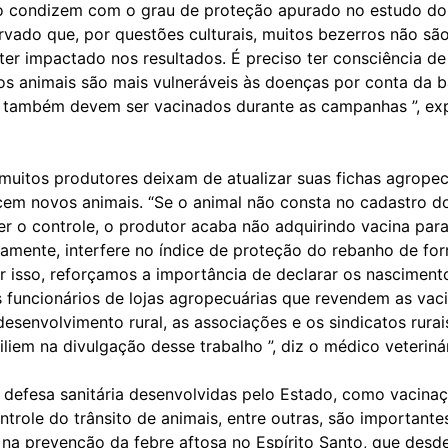
 condizem com o grau de proteção apurado no estudo do
vado que, por questões culturais, muitos bezerros não sã
ter impactado nos resultados. É preciso ter consciência d
 os animais são mais vulneráveis às doenças por conta da b
 também devem ser vacinados durante as campanhas ”, exp
 muitos produtores deixam de atualizar suas fichas agropec
em novos animais. “Se o animal não consta no cadastro do
zer o controle, o produtor acaba não adquirindo vacina pa
camente, interfere no índice de proteção do rebanho de fo
or isso, reforçamos a importância de declarar os nascimen
 funcionários de lojas agropecuárias que revendem as vaci
esenvolvimento rural, as associações e os sindicatos rurai
iem na divulgação desse trabalho ”, diz o médico veterinár
 defesa sanitária desenvolvidas pelo Estado, como vacina
ontrole do trânsito de animais, entre outras, são importante
 na prevenção da febre aftosa no Espírito Santo, que desd