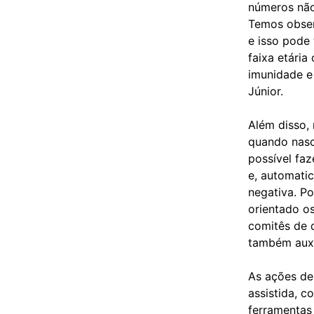
números não
Temos obser
e isso pode 
faixa etária
imunidade e
Júnior.
Além disso,
quando nasc
possível fa
e, automati
negativa. P
orientado os
comitês de d
também auxil
As ações de
assistida, c
ferramentas