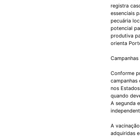
registra ca
essenciais 
pecuária lo
potencial p
produtiva pa
orienta Port
Campanhas 
Conforme pr
campanhas d
nos Estados.
quando deve
A segunda e
independente
A vacinação
adquiridas 