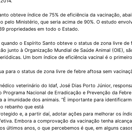
 2014.
anto obteve índice de 75% de eficiência da vacinação, aba
 pelo Ministério, que seria acima de 90%. O estudo envol
39 propriedades em todo o Estado.
quando o Espírito Santo obteve o status de zona livre de 
ão junto à Organização Mundial de Saúde Animal (OIE), são
eriódicas. Um bom índice de eficiência vacinal é o primeir
a para o status de zona livre de febre aftosa sem vacinaç
dico veterinário do Idaf, José Dias Porto Júnior, respons
elo Programa Nacional de Erradicação e Prevenção da Febre
a a imunidade dos animais. “É importante para identificarm
do rebanho que está
otegido e, a partir daí, adotar ações para melhorar os índi
fetiva. Embora a comprovação da vacinação tenha alcanç
nos últimos anos, o que percebemos é que, em alguns casos