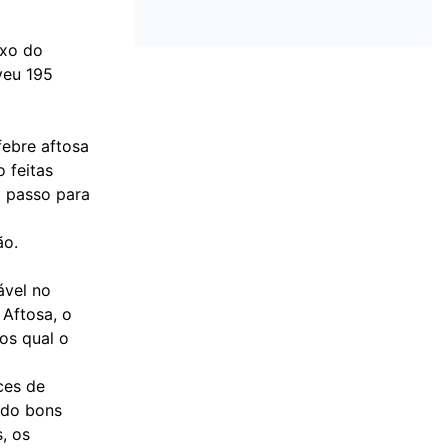
ixo do
veu 195
febre aftosa
 feitas
o passo para
ão.
ável no
 Aftosa, o
os qual o
ces de
ado bons
, os