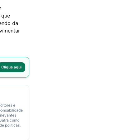
m
 que
dendo da
ovimentar
Clique aqui
ditores e
ponsabilidade
relevantes
 Safra como
de políticas.