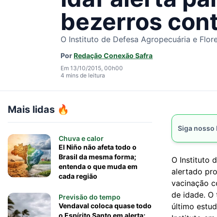
bezerros cont
O Instituto de Defesa Agropecuária e Flores
Por
Redação Conexão Safra
Em 13/10/2015, 00h00
4 mins de leitura
Mais lidas 🔥
Siga nosso
Chuva e calor
El Niño não afeta todo o
Brasil da mesma forma;
O Instituto 
entenda o que muda em
alertado pr
cada região
vacinação co
de idade. O 
Previsão do tempo
Vendaval coloca quase todo
último estud
o Espírito Santo em alerta;