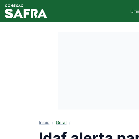
Últi
Início
/
Geral
/
Idaf alerta p