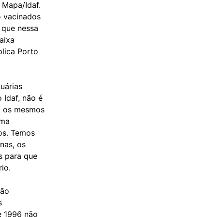
 Mapa/Idaf.
o vacinados
e que nessa
aixa
lica Porto
uárias
 Idaf, não é
ra os mesmos
rma
tos. Temos
nas, os
s para que
io.
ção
s
e 1996 não