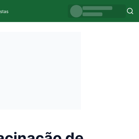
istas
vacinação de