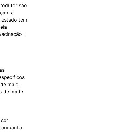
produtor são
eçam a
o estado tem
eia
vacinação ”,
as
specíficos
 de maio,
s de idade.
,
 ser
 campanha.