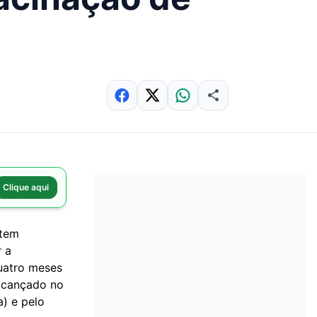
Clique aqui
 tem
r a
quatro meses
alcançado no
a) e pelo