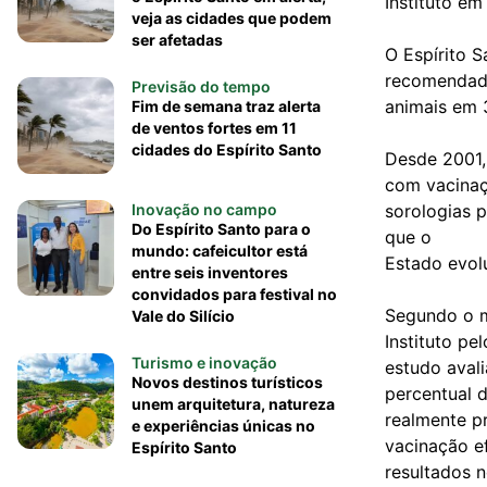
Instituto em
veja as cidades que podem
ser afetadas
O Espírito S
recomendado
Previsão do tempo
animais em 
Fim de semana traz alerta
de ventos fortes em 11
cidades do Espírito Santo
Desde 2001, 
com vacinaç
Inovação no campo
sorologias p
Do Espírito Santo para o
que o
mundo: cafeicultor está
Estado evolu
entre seis inventores
convidados para festival no
Segundo o mé
Vale do Silício
Instituto p
Turismo e inovação
estudo avali
Novos destinos turísticos
percentual 
unem arquitetura, natureza
realmente pr
e experiências únicas no
vacinação e
Espírito Santo
resultados 