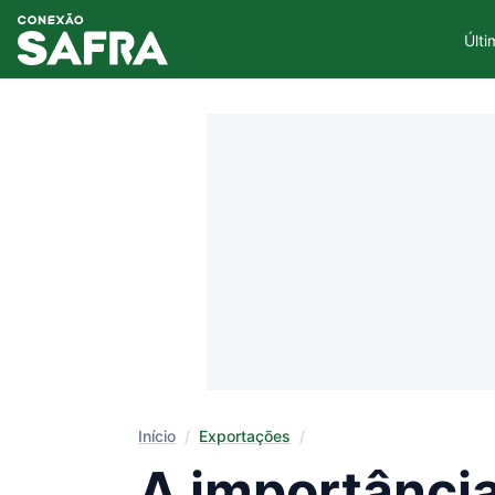
Últi
Início
/
Exportações
/
A importância