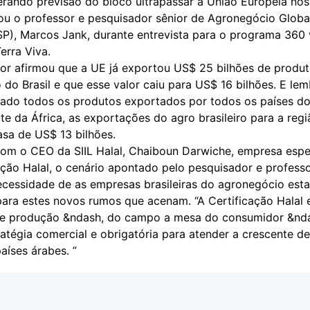
gerando previsão do bloco ultrapassar a União Europeia no
tou o professor e pesquisador sênior de Agronegócio Globa
SP), Marcos Jank, durante entrevista para o programa 360 
erra Viva.
or afirmou que a UE já exportou US$ 25 bilhões de produ
do Brasil e que esse valor caiu para US$ 16 bilhões. E le
do todos os produtos exportados por todos os países do
e da África, as exportações do agro brasileiro para a regi
asa de US$ 13 bilhões.
om o CEO da SIIL Halal, Chaiboun Darwiche, empresa espe
ação Halal, o cenário apontado pelo pesquisador e professo
ecessidade de as empresas brasileiras do agronegócio est
 para estes novos rumos que acenam. “A Certificação Halal
e produção &ndash, do campo a mesa do consumidor &nda
ratégia comercial e obrigatória para atender a crescente 
aíses árabes. ”