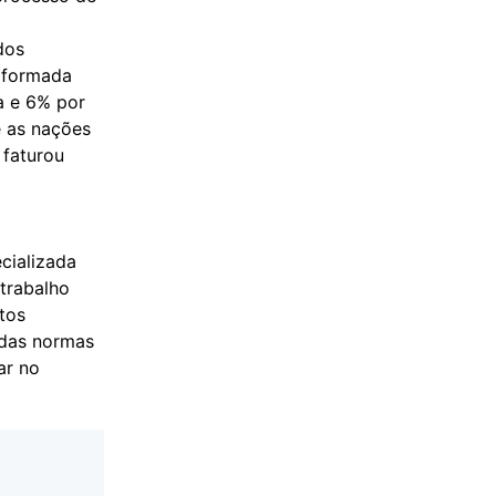
dos
a formada
a e 6% por
 as nações
 faturou
cializada
 trabalho
tos
 das normas
ar no