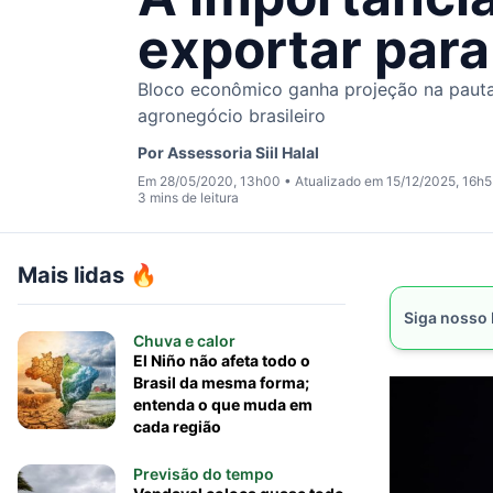
exportar para
Bloco econômico ganha projeção na pauta
agronegócio brasileiro
Por
Assessoria Siil Halal
Em 28/05/2020, 13h00
•
Atualizado em 15/12/2025, 16h
3 mins de leitura
Mais lidas 🔥
Siga nosso
Chuva e calor
El Niño não afeta todo o
Brasil da mesma forma;
entenda o que muda em
cada região
Previsão do tempo