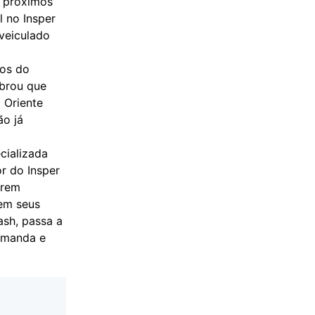
s próximos
l no Insper
veiculado
tos do
mbrou que
 Oriente
ão já
cializada
r do Insper
arem
 em seus
sh, passa a
demanda e