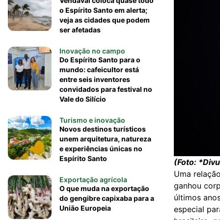
Vendaval coloca quase todo
o Espírito Santo em alerta;
veja as cidades que podem
ser afetadas
Inovação no campo
Do Espírito Santo para o
mundo: cafeicultor está
entre seis inventores
convidados para festival no
Vale do Silício
Turismo e inovação
Novos destinos turísticos
unem arquitetura, natureza
e experiências únicas no
Espírito Santo
(Foto: *Div
Uma relação
Exportação agrícola
ganhou corp
O que muda na exportação
últimos anos
do gengibre capixaba para a
União Europeia
especial pa