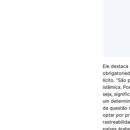
Ele destaca 
obrigatoried
lícito. “Sã
islâmica. Po
seja, signif
um determin
da questão 
optar por p
rastreabili
países árab