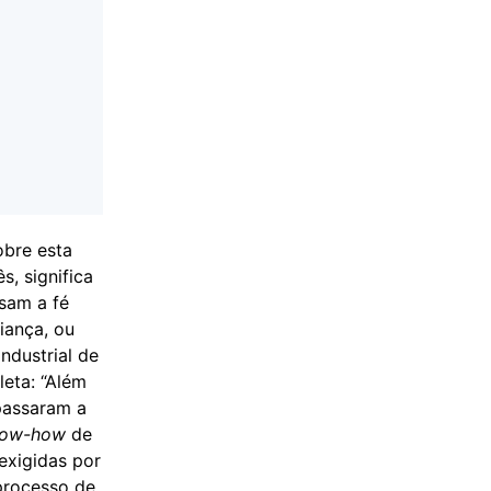
obre esta
, significa
ssam a fé
fiança, ou
ndustrial de
leta: “Além
 passaram a
now-how
de
exigidas por
processo de