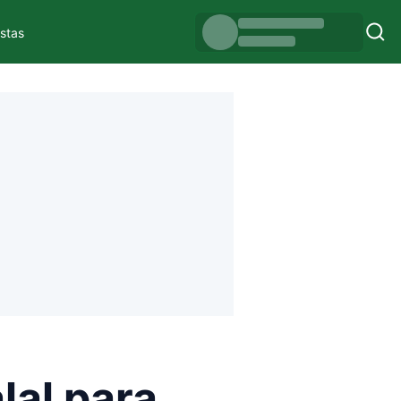
istas
lal para