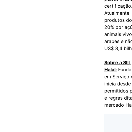
certificação.
Atualmente, 
produtos do
20% por açú
animais viv
árabes e nã
US$ 8,4 bil
Sobre a SIIL
Halal:
Fundad
em Serviço 
inicia desd
permitidos 
e regras dit
mercado Hal