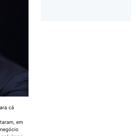
ara cá
ntaram, em
onegócio