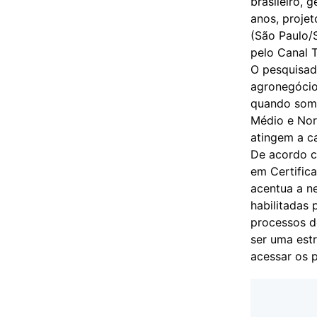
brasileiro, 
anos, proje
(São Paulo/
pelo Canal T
O pesquisad
agronegócio 
quando soma
Médio e Nort
atingem a c
De acordo c
em Certific
acentua a n
habilitadas
processos d
ser uma est
acessar os p