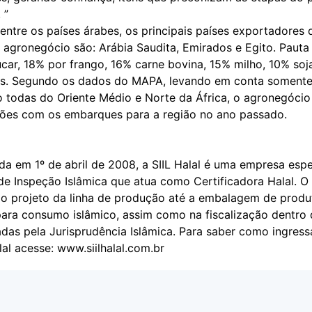
 ”
entre os países árabes, os principais países exportadores 
 agronegócio são: Arábia Saudita, Emirados e Egito. Paut
car, 18% por frango, 16% carne bovina, 15% milho, 10% soj
os. Segundo os dados do MAPA, levando em conta somente
o todas do Oriente Médio e Norte da África, o agronegócio
hões com os embarques para a região no ano passado.
a em 1º de abril de 2008, a SIIL Halal é uma empresa espe
de Inspeção Islâmica que atua como Certificadora Halal. O
e o projeto da linha de produção até a embalagem de produ
para consumo islâmico, assim como na fiscalização dentro
adas pela Jurisprudência Islâmica. Para saber como ingress
al acesse:
www.siilhalal.com.br