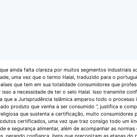
que ainda falta clareza por muitos segmentos industriais s
ade, uma vez que o termo Halal, traduzido para o português
o países que tem em sua totalidade consumidores que profe
r isso a necessidade de ter o selo Halal. Isso transmite con
ica que a Jurisprudência Islâmica amparou todo o processo i
ado produto que venha a ser consumido ”, justifica e comp
religiosa que sustenta a certificação, muito consumidores
rodutos certificados, uma vez que traz consigo todo um
k
dade e segurança alimentar, além de acompanhar as normas 
es, gerando confiança, itens que preconizam as etapas do 